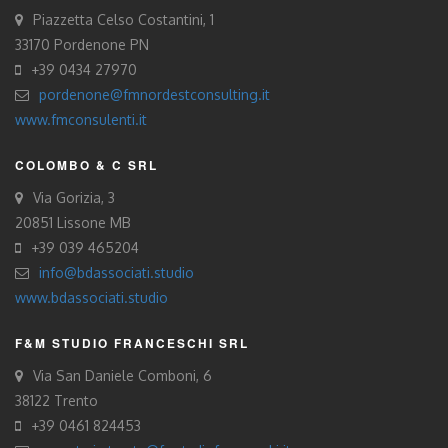
Piazzetta Celso Costantini, 1
33170 Pordenone PN
+39 0434 27970
pordenone@fmnordestconsulting.it
www.fmconsulenti.it
COLOMBO & C SRL
Via Gorizia, 3
20851 Lissone MB
+39 039 465204
info@bdassociati.studio
www.bdassociati.studio
F&M STUDIO FRANCESCHI SRL
Via San Daniele Comboni, 6
38122 Trento
+39 0461 824453