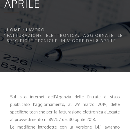
APRILE
HOME
LAVORO
FATTURAZIONE ELETTRONICA: AGGIORNATE LE
SPECIFICHE TECNICHE, IN VIGORE DAL’8 APRILE
Sul sito internet dell’Agenzia delle Entrate è stato
pubblicato l’aggiornamento, al 29 marzo 2019, delle
specifiche tecniche per la fatturazione elettronica allegate
al provvedimento n. 89757 del 30 aprile 2018.
Le modifiche introdotte con la versione 1.4.1 avranno