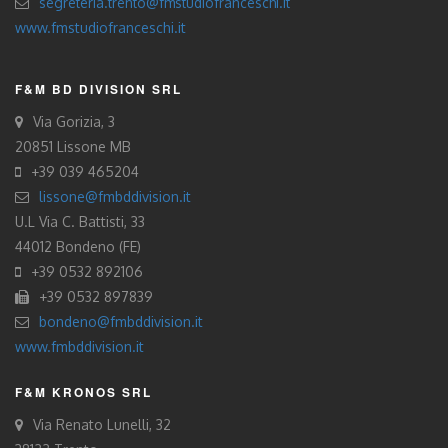
segreteria.trento@fmstudiofranceschi.it
www.fmstudiofranceschi.it
F&M BD DIVISION SRL
Via Gorizia, 3
20851 Lissone MB
+39 039 465204
lissone@fmbddivision.it
U.L Via C. Battisti, 33
44012 Bondeno (FE)
+39 0532 892106
+39 0532 897839
bondeno@fmbddivision.it
www.fmbddivision.it
F&M KRONOS SRL
Via Renato Lunelli, 32