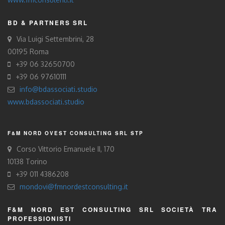
BD & PARTNERS SRL
Via Luigi Settembrini, 28
00195 Roma
+39 06 32650700
+39 06 97610111
info@bdassociati.studio
www.bdassociati.studio
F&M NORD OVEST CONSULTING SRL STP
Corso Vittorio Emanuele II, 170
10138 Torino
+39 011 4386208
mondovi@fmnordestconsulting.it
F&M NORD EST CONSULTING SRL SOCIETÀ TRA
PROFESSIONISTI