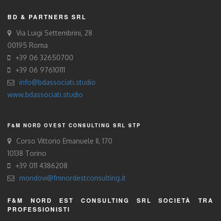
BD & PARTNERS SRL
Via Luigi Settembrini, 28
00195 Roma
+39 06 32650700
+39 06 97610111
info@bdassociati.studio
www.bdassociati.studio
F&M NORD OVEST CONSULTING SRL STP
Corso Vittorio Emanuele II, 170
10138 Torino
+39 011 4386208
mondovi@fmnordestconsulting.it
F&M NORD EST CONSULTING SRL SOCIETÀ TRA
PROFESSIONISTI