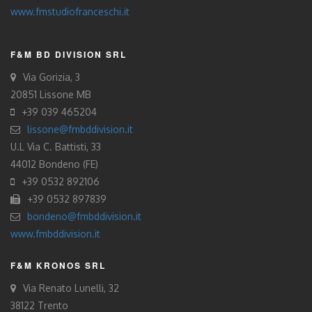
www.fmstudiofranceschi.it
F&M BD DIVISION SRL
Via Gorizia, 3
20851 Lissone MB
+39 039 465204
lissone@fmbddivision.it
U.L Via C. Battisti, 33
44012 Bondeno (FE)
+39 0532 892106
+39 0532 897839
bondeno@fmbddivision.it
www.fmbddivision.it
F&M KRONOS SRL
Via Renato Lunelli, 32
38122 Trento