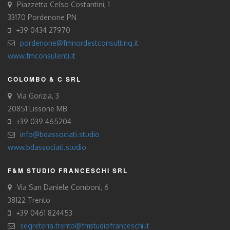
Piazzetta Celso Costantini, 1
33170 Pordenone PN
+39 0434 27970
pordenone@fmnordestconsulting.it
www.fmconsulenti.it
COLOMBO & C SRL
Via Gorizia, 3
20851 Lissone MB
+39 039 465204
info@bdassociati.studio
www.bdassociati.studio
F&M STUDIO FRANCESCHI SRL
Via San Daniele Comboni, 6
38122 Trento
+39 0461 824453
segreteria.trento@fmstudiofranceschi.it