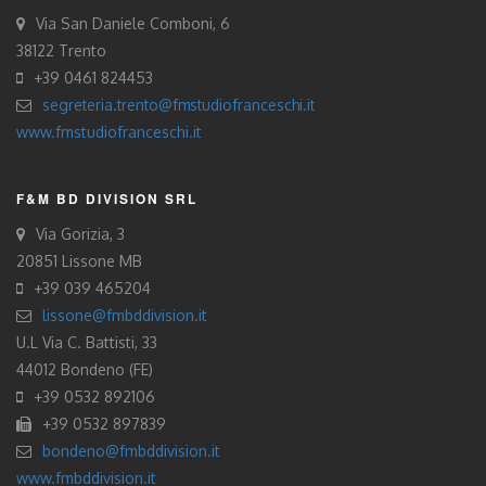
Via San Daniele Comboni, 6
38122 Trento
+39 0461 824453
segreteria.trento@fmstudiofranceschi.it
www.fmstudiofranceschi.it
F&M BD DIVISION SRL
Via Gorizia, 3
20851 Lissone MB
+39 039 465204
lissone@fmbddivision.it
U.L Via C. Battisti, 33
44012 Bondeno (FE)
+39 0532 892106
+39 0532 897839
bondeno@fmbddivision.it
www.fmbddivision.it