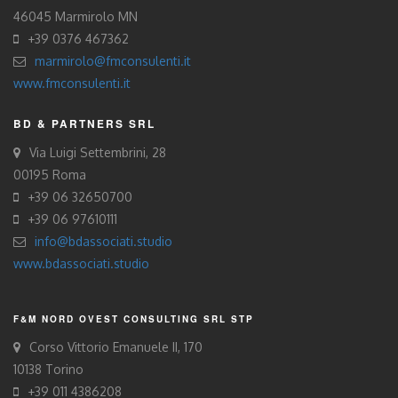
46045 Marmirolo MN
+39 0376 467362
marmirolo@fmconsulenti.it
www.fmconsulenti.it
BD & PARTNERS SRL
Via Luigi Settembrini, 28
00195 Roma
+39 06 32650700
+39 06 97610111
info@bdassociati.studio
www.bdassociati.studio
F&M NORD OVEST CONSULTING SRL STP
Corso Vittorio Emanuele II, 170
10138 Torino
+39 011 4386208