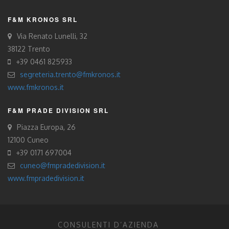
F&M KRONOS SRL
Via Renato Lunelli, 32
38122 Trento
+39 0461 825933
segreteria.trento@fmkronos.it
www.fmkronos.it
F&M PRADE DIVISION SRL
Piazza Europa, 26
12100 Cuneo
+39 0171 697004
cuneo@fmpradedivision.it
www.fmpradedivision.it
CONSULENTI D’AZIENDA