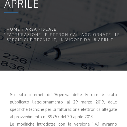
APRILE
HOME
AREA FISCALE
FATTURAZIONE ELETTRONICA: AGGIORNATE LE
SPECIFICHE TECNICHE, IN VIGORE DAL’8 APRILE
Sul sito internet dell’Agenzia delle Entrate è stato
pubblicato l’aggiornamento, al 29 marzo 2019, delle
specifiche tecniche per la fatturazione elettronica allegate
al provvedimento n. 89757 del 30 aprile 2018.
Le modifiche introdotte con la versione 1.4.1 avranno