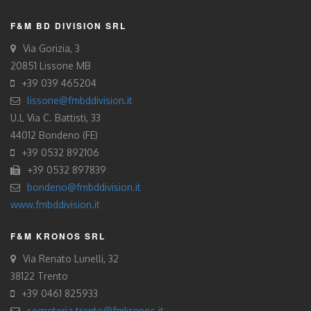
F&M BD DIVISION SRL
Via Gorizia, 3
20851 Lissone MB
+39 039 465204
lissone@fmbddivision.it
U.L Via C. Battisti, 33
44012 Bondeno (FE)
+39 0532 892106
+39 0532 897839
bondeno@fmbddivision.it
www.fmbddivision.it
F&M KRONOS SRL
Via Renato Lunelli, 32
38122 Trento
+39 0461 825933
segreteria.trento@fmkronos.it