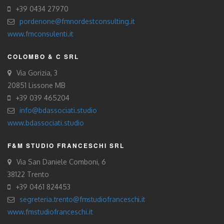
+39 0434 27970
pordenone@fmnordestconsulting.it
www.fmconsulenti.it
COLOMBO & C SRL
Via Gorizia, 3
20851 Lissone MB
+39 039 465204
info@bdassociati.studio
www.bdassociati.studio
F&M STUDIO FRANCESCHI SRL
Via San Daniele Comboni, 6
38122 Trento
+39 0461 824453
segreteria.trento@fmstudiofranceschi.it
www.fmstudiofranceschi.it