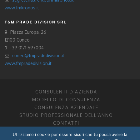
www.fmkronos.it
F&M PRADE DIVISION SRL
Piazza Europa, 26
12100 Cuneo
+39 0171 697004
cuneo@fmpradedivision.it
www.fmpradedivision.it
CONSULENTI D’AZIENDA
MODELLO DI CONSULENZA
CONSULENZA AZIENDALE
STUDIO PROFESSIONALE DELL’ANNO
CONTATTI
Utilizziamo i cookie per essere sicuri che tu possa avere la
FM CONSULENTI D’AZIENDA SOCIETÀ TRA PROFESSIONISTI