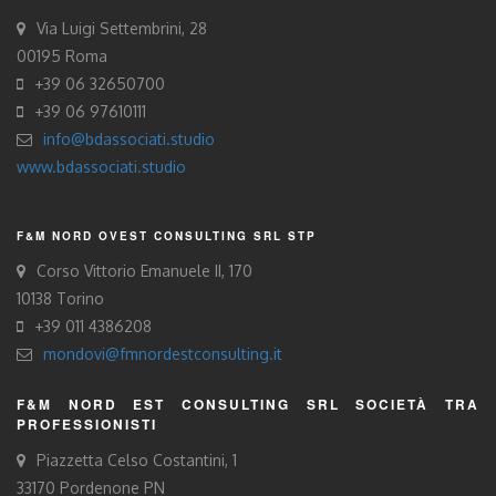
Via Luigi Settembrini, 28
00195 Roma
+39 06 32650700
+39 06 97610111
info@bdassociati.studio
www.bdassociati.studio
F&M NORD OVEST CONSULTING SRL STP
Corso Vittorio Emanuele II, 170
10138 Torino
+39 011 4386208
mondovi@fmnordestconsulting.it
F&M NORD EST CONSULTING SRL SOCIETÀ TRA
PROFESSIONISTI
Piazzetta Celso Costantini, 1
33170 Pordenone PN