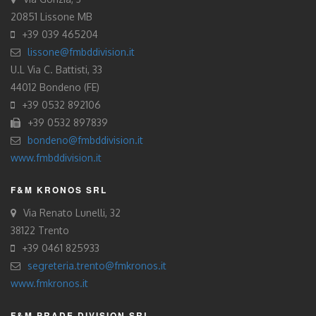
20851 Lissone MB
+39 039 465204
lissone@fmbddivision.it
U.L Via C. Battisti, 33
44012 Bondeno (FE)
+39 0532 892106
+39 0532 897839
bondeno@fmbddivision.it
www.fmbddivision.it
F&M KRONOS SRL
Via Renato Lunelli, 32
38122 Trento
+39 0461 825933
segreteria.trento@fmkronos.it
www.fmkronos.it
F&M PRADE DIVISION SRL