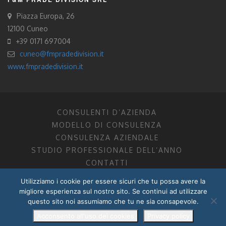
Piazza Europa, 26
12100 Cuneo
+39 0171 697004
cuneo@fmpradedivision.it
www.fmpradedivision.it
CONSULENTI D’AZIENDA
MODELLO DI CONSULENZA
CONSULENZA AZIENDALE
STUDIO PROFESSIONALE DELL’ANNO
CONTATTI
Utilizziamo i cookie per essere sicuri che tu possa avere la
FM CONSULENTI D’AZIENDA SOCIETÀ TRA PROFESSIONISTI
migliore esperienza sul nostro sito. Se continui ad utilizzare
DOTTORI COMMERCIALISTI MANTOVA, PORDENONE, TRENTO
questo sito noi assumiamo che tu ne sia consapevole.
P.I. 01599280201
POWERED BY –
DZ DESIGN
–
RADIXLAB
Acconsento all'uso dei cookies
Privacy policy