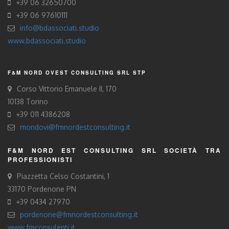
+39 06 32650700
+39 06 97610111
info@bdassociati.studio
www.bdassociati.studio
F&M NORD OVEST CONSULTING SRL STP
Corso Vittorio Emanuele II, 170
10138 Torino
+39 011 4386208
mondovi@fmnordestconsulting.it
F&M NORD EST CONSULTING SRL SOCIETÀ TRA
PROFESSIONISTI
Piazzetta Celso Costantini, 1
33170 Pordenone PN
+39 0434 27970
pordenone@fmnordestconsulting.it
www.fmconsulenti.it