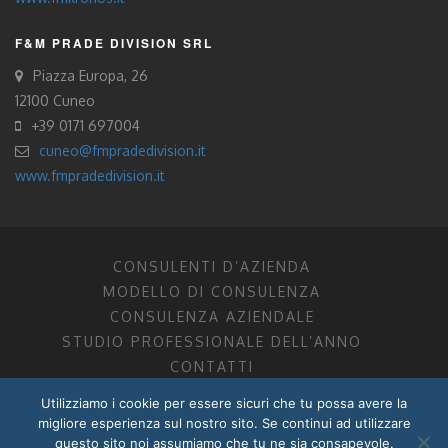
F&M PRADE DIVISION SRL
Piazza Europa, 26
12100 Cuneo
+39 0171 697004
cuneo@fmpradedivision.it
www.fmpradedivision.it
CONSULENTI D’AZIENDA
MODELLO DI CONSULENZA
CONSULENZA AZIENDALE
STUDIO PROFESSIONALE DELL’ANNO
CONTATTI
Utilizziamo i cookie per essere sicuri che tu possa avere la
FM CONSULENTI D’AZIENDA SOCIETÀ TRA PROFESSIONISTI
migliore esperienza sul nostro sito. Se continui ad utilizzare
DOTTORI COMMERCIALISTI MANTOVA, PORDENONE, TRENTO
questo sito noi assumiamo che tu ne sia consapevole.