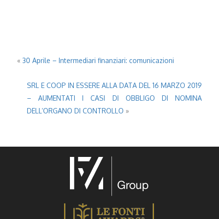
«
30 Aprile – Intermediari finanziari: comunicazioni
SRL E COOP IN ESSERE ALLA DATA DEL 16 MARZO 2019
– AUMENTATI I CASI DI OBBLIGO DI NOMINA
DELL’ORGANO DI CONTROLLO
»