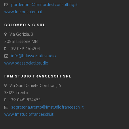
pordenone@fmnordestconsulting.it
www.fmconsulenti.it
COLOMBO & C SRL
Via Gorizia, 3
20851 Lissone MB
+39 039 465204
info@bdassociati.studio
www.bdassociati.studio
F&M STUDIO FRANCESCHI SRL
Via San Daniele Comboni, 6
38122 Trento
+39 0461 824453
segreteria.trento@fmstudiofranceschi.it
www.fmstudiofranceschi.it