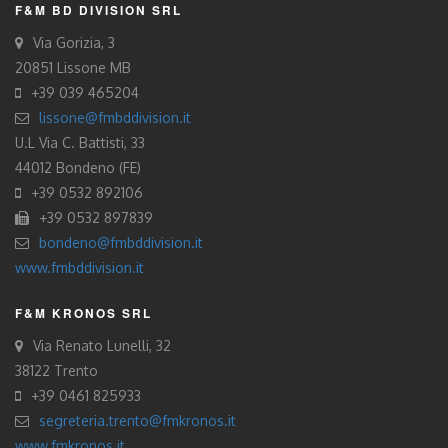
F&M BD DIVISION SRL
Via Gorizia, 3
20851 Lissone MB
+39 039 465204
lissone@fmbddivision.it
U.L Via C. Battisti, 33
44012 Bondeno (FE)
+39 0532 892106
+39 0532 897839
bondeno@fmbddivision.it
www.fmbddivision.it
F&M KRONOS SRL
Via Renato Lunelli, 32
38122 Trento
+39 0461 825933
segreteria.trento@fmkronos.it
www.fmkronos.it