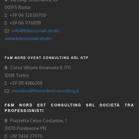
00195 Roma
+39 06 32650700
+39 06 97610111
info@bdassociati.studio
www.bdassociati.studio
F&M NORD OVEST CONSULTING SRL STP
Corso Vittorio Emanuele II, 170
10138 Torino
+39 011 4386208
mondovi@fmnordestconsulting.it
F&M NORD EST CONSULTING SRL SOCIETÀ TRA
PROFESSIONISTI
Piazzetta Celso Costantini, 1
33170 Pordenone PN
+39 0434 27970