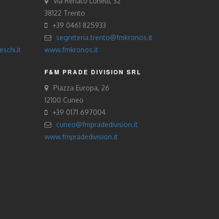
Via Renato Lunelli, 32
38122 Trento
+39 0461 825933
segreteria.trento@fmkronos.it
schi.it
www.fmkronos.it
F&M PRADE DIVISION SRL
Piazza Europa, 26
12100 Cuneo
+39 0171 697004
cuneo@fmpradedivision.it
www.fmpradedivision.it