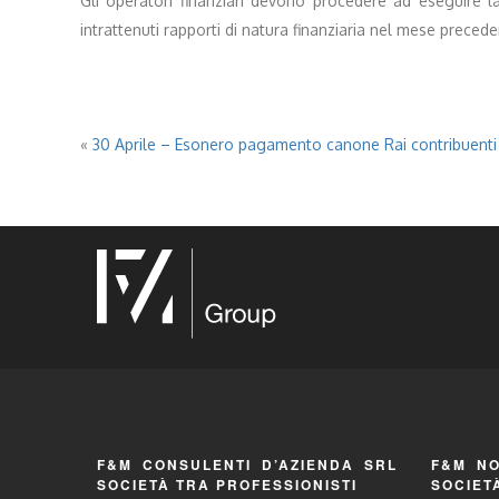
Gli operatori finanziari devono procedere ad eseguire la 
intrattenuti rapporti di natura finanziaria nel mese precede
«
30 Aprile – Esonero pagamento canone Rai contribuenti 
F&M CONSULENTI D’AZIENDA SRL
F&M NO
SOCIETÀ TRA PROFESSIONISTI
SOCIET