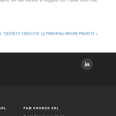
tica, dei dati inerenti ai soggetti con i quali sono stati
 “DECRETO CRESCITA”: LE PRINCIPALI MISURE PREVISTE
»
SRL
F&M KRONOS SRL