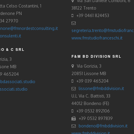
Via San Daniele Comboni, 6
tta Celso Costantini, 1
38122 Trento
rdenone PN
+39 0461 824453
434 27970
none@fmnordestconsulting.it
segreteria.trento@fmstudiofrance
nsulenti.it
www.fmstudiofranceschi.it
O & C SRL
F&M BD DIVISION SRL
izia, 3
Via Gorizia, 3
ssone MB
20851 Lissone MB
39 465204
+39 039 465204
bdassociati.studio
lissone@fmbddivision.it
sociati.studio
U.L Via C. Battisti, 33
44012 Bondeno (FE)
+39 0532 892106
+39 0532 897839
bondeno@fmbddivision.it
www.fmbddivision.it