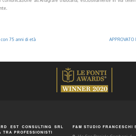
comunicazione all’Anagrafe tributaria, esclusivamente in via telema
nte.
con 75 anni di età
APPROVATO IL
RD EST CONSULTING SRL
F&M STUDIO FRANCESCHI 
À TRA PROFESSIONISTI