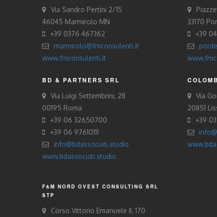
Via Sandro Pertini 2/15
Piazze
46045 Marmirolo MN
33170 Po
+39 0376 467362
+39 0
marmirolo@fmconsulenti.it
porde
www.fmconsulenti.it
www.fmco
BD & PARTNERS SRL
COLOMB
Via Luigi Settembrini, 28
Via Gor
00195 Roma
20851 Li
+39 06 32650700
+39 0
+39 06 97610111
info@
info@bdassociati.studio
www.bdas
www.bdassociati.studio
F&M NORD OVEST CONSULTING SRL
STP
Corso Vittorio Emanuele II, 170