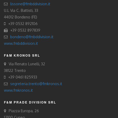
lissone@fmbddivision.it
U.L Via C. Battisti, 33
44012 Bondeno (FE)
+39 0532 892106
+39 0532 897839
bondeno@fmbddivision.it
www.fmbddivision.it
F&M KRONOS SRL
Via Renato Lunelli, 32
38122 Trento
+39 0461 825933
segreteria.trento@fmkronos.it
www.fmkronos.it
F&M PRADE DIVISION SRL
Piazza Europa, 26
12100 Cuneo