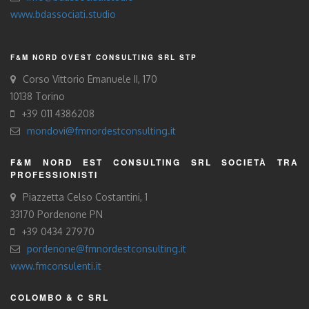
www.bdassociati.studio
F&M NORD OVEST CONSULTING SRL STP
Corso Vittorio Emanuele II, 170
10138 Torino
+39 011 4386208
mondovi@fmnordestconsulting.it
F&M NORD EST CONSULTING SRL SOCIETÀ TRA
PROFESSIONISTI
Piazzetta Celso Costantini, 1
33170 Pordenone PN
+39 0434 27970
pordenone@fmnordestconsulting.it
www.fmconsulenti.it
COLOMBO & C SRL