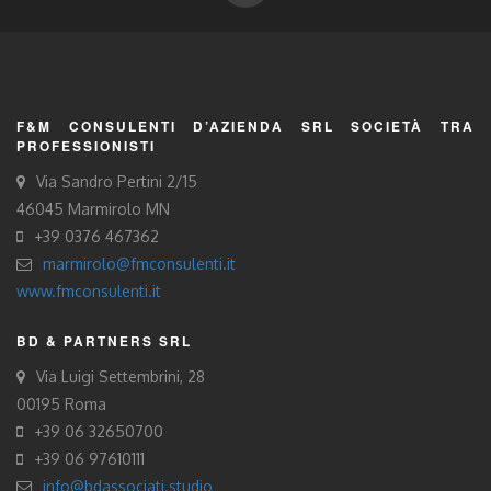
F&M CONSULENTI D’AZIENDA SRL SOCIETÀ TRA
PROFESSIONISTI
Via Sandro Pertini 2/15
46045 Marmirolo MN
+39 0376 467362
marmirolo@fmconsulenti.it
www.fmconsulenti.it
BD & PARTNERS SRL
Via Luigi Settembrini, 28
00195 Roma
+39 06 32650700
+39 06 97610111
info@bdassociati.studio