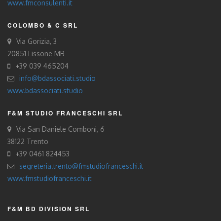
www.fmconsulenti.it
COLOMBO & C SRL
Via Gorizia, 3
20851 Lissone MB
+39 039 465204
info@bdassociati.studio
www.bdassociati.studio
F&M STUDIO FRANCESCHI SRL
Via San Daniele Comboni, 6
38122 Trento
+39 0461 824453
segreteria.trento@fmstudiofranceschi.it
www.fmstudiofranceschi.it
F&M BD DIVISION SRL