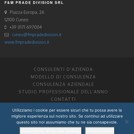
F&M PRADE DIVISION SRL
Piazza Europa, 26
12100 Cuneo
+39 0171 697004
cuneo@fmpradedivision.it
www.fmpradedivision.it
CONSULENTI D’AZIENDA
MODELLO DI CONSULENZA
CONSULENZA AZIENDALE
STUDIO PROFESSIONALE DELL’ANNO
CONTATTI
Utilizziamo i cookie per essere sicuri che tu possa avere la
FM CONSULENTI D’AZIENDA SOCIETÀ TRA PROFESSIONISTI
migliore esperienza sul nostro sito. Se continui ad utilizzare
DOTTORI COMMERCIALISTI MANTOVA, PORDENONE, TRENTO
questo sito noi assumiamo che tu ne sia consapevole.
P.I. 01599280201
POWERED BY –
DZ DESIGN
–
RADIXLAB
Acconsento all'uso dei cookies
Privacy policy