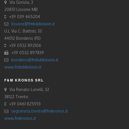
Via Gorizia, 3
20851 Lissone MB
+39 039 465204
lissone@fmbddivision.it
U.L Via C. Battisti, 33
44012 Bondeno (FE)
+39 0532 892106
+39 0532 897839
bondeno@fmbddivision.it
www.fmbddivision.it
F&M KRONOS SRL
Via Renato Lunelli, 32
38122 Trento
+39 0461 825933
segreteria.trento@fmkronos.it
www.fmkronos.it