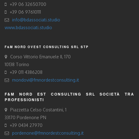
+39 06 32650700
+39 06 97610111
info@bdassociati.studio
www.bdassociati.studio
F&M NORD OVEST CONSULTING SRL STP
Corso Vittorio Emanuele II, 170
10138 Torino
+39 011 4386208
mondovi@fmnordestconsulting.it
F&M NORD EST CONSULTING SRL SOCIETÀ TRA
PROFESSIONISTI
Piazzetta Celso Costantini, 1
33170 Pordenone PN
+39 0434 27970
pordenone@fmnordestconsulting.it