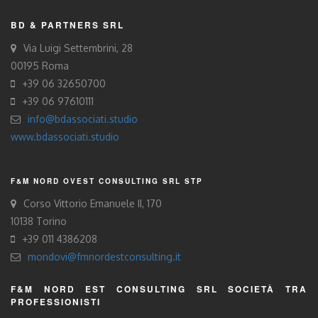
BD & PARTNERS SRL
Via Luigi Settembrini, 28
00195 Roma
+39 06 32650700
+39 06 97610111
info@bdassociati.studio
www.bdassociati.studio
F&M NORD OVEST CONSULTING SRL STP
Corso Vittorio Emanuele II, 170
10138 Torino
+39 011 4386208
mondovi@fmnordestconsulting.it
F&M NORD EST CONSULTING SRL SOCIETÀ TRA
PROFESSIONISTI