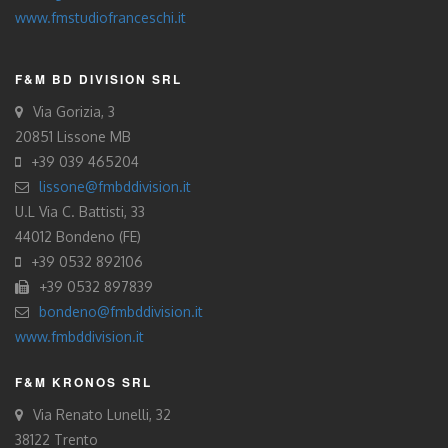
www.fmstudiofranceschi.it
F&M BD DIVISION SRL
Via Gorizia, 3
20851 Lissone MB
+39 039 465204
lissone@fmbddivision.it
U.L Via C. Battisti, 33
44012 Bondeno (FE)
+39 0532 892106
+39 0532 897839
bondeno@fmbddivision.it
www.fmbddivision.it
F&M KRONOS SRL
Via Renato Lunelli, 32
38122 Trento