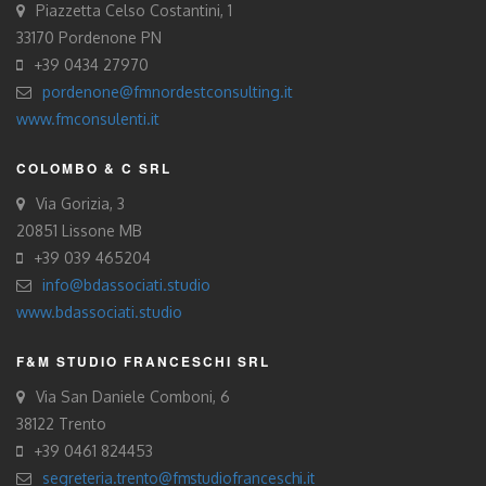
Piazzetta Celso Costantini, 1
33170 Pordenone PN
+39 0434 27970
pordenone@fmnordestconsulting.it
www.fmconsulenti.it
COLOMBO & C SRL
Via Gorizia, 3
20851 Lissone MB
+39 039 465204
info@bdassociati.studio
www.bdassociati.studio
F&M STUDIO FRANCESCHI SRL
Via San Daniele Comboni, 6
38122 Trento
+39 0461 824453
segreteria.trento@fmstudiofranceschi.it