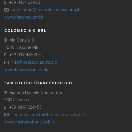
+39 0434 27970
pordenone@fmnordestconsulting.it
www.fmconsulenti.it
COLOMBO & C SRL
Via Gorizia, 3
20851 Lissone MB
+39 039 465204
info@bdassociati.studio
www.bdassociati.studio
F&M STUDIO FRANCESCHI SRL
Via San Daniele Comboni, 6
38122 Trento
+39 0461 824453
segreteria.trento@fmstudiofranceschi.it
www.fmstudiofranceschi.it