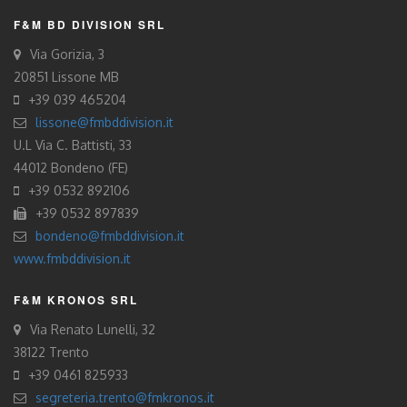
F&M BD DIVISION SRL
Via Gorizia, 3
20851 Lissone MB
+39 039 465204
lissone@fmbddivision.it
U.L Via C. Battisti, 33
44012 Bondeno (FE)
+39 0532 892106
+39 0532 897839
bondeno@fmbddivision.it
www.fmbddivision.it
F&M KRONOS SRL
Via Renato Lunelli, 32
38122 Trento
+39 0461 825933
segreteria.trento@fmkronos.it