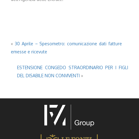
«
30 Aprile – Spesometro: comunicazione dati fatture
emesse e ricevute
ESTENSIONE CONGEDO STRAORDINARIO PER I FIGLI
DEL DISABILE NON CONVIVENTI
»