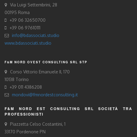
Via Luigi Settembrini, 28
00195 Roma
+39 06 32650700
+39 06 97610111
info@bdassociati.studio
www.bdassociati.studio
F&M NORD OVEST CONSULTING SRL STP
Corso Vittorio Emanuele II, 170
10138 Torino
+39 011 4386208
mondovi@fmnordestconsulting.it
F&M NORD EST CONSULTING SRL SOCIETÀ TRA
PROFESSIONISTI
Piazzetta Celso Costantini, 1
33170 Pordenone PN