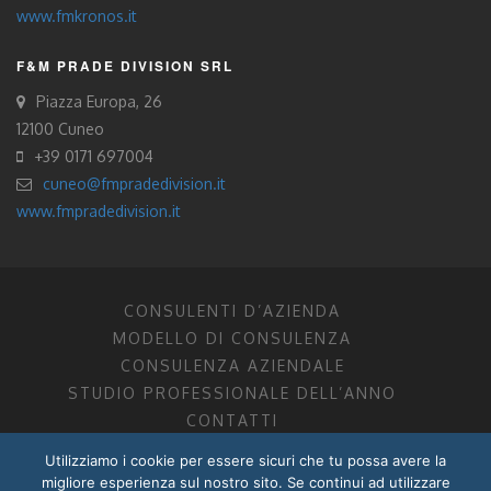
www.fmkronos.it
F&M PRADE DIVISION SRL
Piazza Europa, 26
12100 Cuneo
+39 0171 697004
cuneo@fmpradedivision.it
www.fmpradedivision.it
CONSULENTI D’AZIENDA
MODELLO DI CONSULENZA
CONSULENZA AZIENDALE
STUDIO PROFESSIONALE DELL’ANNO
CONTATTI
Utilizziamo i cookie per essere sicuri che tu possa avere la
FM CONSULENTI D’AZIENDA SOCIETÀ TRA PROFESSIONISTI
migliore esperienza sul nostro sito. Se continui ad utilizzare
DOTTORI COMMERCIALISTI MANTOVA, PORDENONE, TRENTO