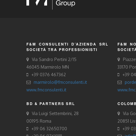
F&M CONSULENTI D’AZIENDA SRL
F&M NO
SOCIETÀ TRA PROFESSIONISTI
SOCIET
Via Sandro Pertini 2/15
Piazze
46045 Marmirolo MN
33170 Po
+39 0376 467362
+39 0
marmirolo@fmconsulenti.it
porde
www.fmconsulenti.it
www.fmco
BD & PARTNERS SRL
COLOMB
Via Luigi Settembrini, 28
Via Gor
00195 Roma
20851 Li
+39 06 32650700
+39 0