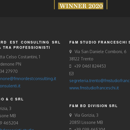
RD EST CONSULTING SRL
F&M STUDIO FRANCESCHI 
À TRA PROFESSIONISTI
Via San Daniele Comboni, 6
tta Celso Costantini, 1
38122 Trento
rdenone PN
+39 0461 824453
434 27970
none@fmnordestconsulting.it
segreteria.trento@fmstudiofrance
nsulenti.it
www.fmstudiofranceschi.it
O & C SRL
F&M BD DIVISION SRL
izia, 3
Via Gorizia, 3
ssone MB
20851 Lissone MB
39 465204
+39 039 465204