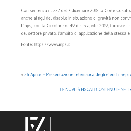
Con sentenza n. 232 del 7 dicembre 2018 la Corte Costituzi
anche ai figli del disabile in situazione di gravità non c
L’Inps, con la Circolare n. 49 del 5 aprile 2019, fornisce i
del settore privato, l’ambito di applicazione della stessa 
Fonte: https://www.inps.it
«
26 Aprile – Presentazione telematica degli elenchi riepilo
LE NOVITà FISCALI CONTENUTE NELL