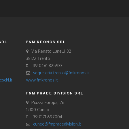
SRL
F&M KRONOS SRL
Via Renato Lunelli, 32
38122 Trento
+39 0461 825933
segreteria.trento@fmkronos.it
schi.it
www.fmkronos.it
F&M PRADE DIVISION SRL
Piazza Europa, 26
12100 Cuneo
+39 0171 697004
cuneo@fmpradedivision.it