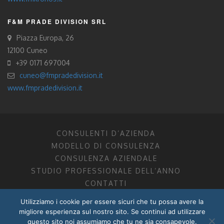
F&M PRADE DIVISION SRL
Piazza Europa, 26
12100 Cuneo
+39 0171 697004
cuneo@fmpradedivision.it
www.fmpradedivision.it
CONSULENTI D’AZIENDA
MODELLO DI CONSULENZA
CONSULENZA AZIENDALE
STUDIO PROFESSIONALE DELL’ANNO
CONTATTI
Utilizziamo i cookie per essere sicuri che tu possa avere la
FM CONSULENTI D’AZIENDA SOCIETÀ TRA PROFESSIONISTI
migliore esperienza sul nostro sito. Se continui ad utilizzare
DOTTORI COMMERCIALISTI MANTOVA, PORDENONE, TRENTO
questo sito noi assumiamo che tu ne sia consapevole.