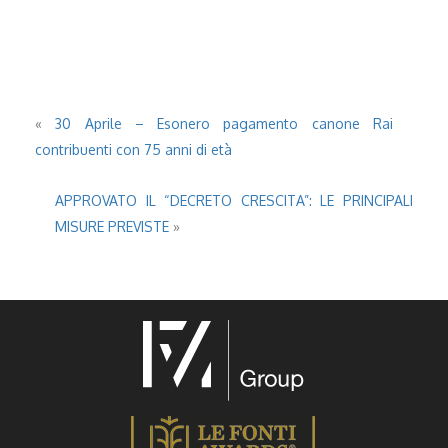
«
30 Aprile – Esonero pagamento canone Rai
contribuenti con 75 anni di età
APPROVATO IL “DECRETO CRESCITA”: LE PRINCIPALI
MISURE PREVISTE
»