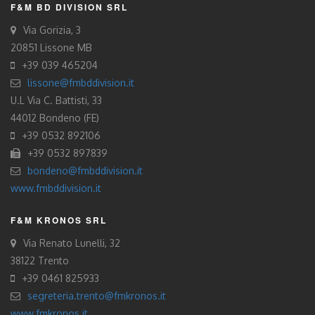
F&M BD DIVISION SRL
Via Gorizia, 3
20851 Lissone MB
+39 039 465204
lissone@fmbddivision.it
U.L Via C. Battisti, 33
44012 Bondeno (FE)
+39 0532 892106
+39 0532 897839
bondeno@fmbddivision.it
www.fmbddivision.it
F&M KRONOS SRL
Via Renato Lunelli, 32
38122 Trento
+39 0461 825933
segreteria.trento@fmkronos.it
www.fmkronos.it