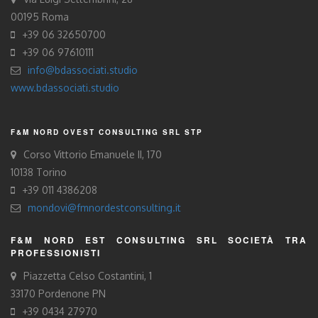
00195 Roma
+39 06 32650700
+39 06 97610111
info@bdassociati.studio
www.bdassociati.studio
F&M NORD OVEST CONSULTING SRL STP
Corso Vittorio Emanuele II, 170
10138 Torino
+39 011 4386208
mondovi@fmnordestconsulting.it
F&M NORD EST CONSULTING SRL SOCIETÀ TRA
PROFESSIONISTI
Piazzetta Celso Costantini, 1
33170 Pordenone PN
+39 0434 27970