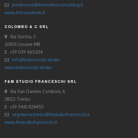
pordenone@fmnordestconsulting.it
www.fmconsulenti.it
COLOMBO & C SRL
Via Gorizia, 3
20851 Lissone MB
+39 039 465204
info@bdassociati.studio
www.bdassociati.studio
F&M STUDIO FRANCESCHI SRL
Via San Daniele Comboni, 6
38122 Trento
+39 0461 824453
segreteria.trento@fmstudiofranceschi.it
www.fmstudiofranceschi.it