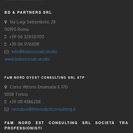
BD & PARTNERS SRL
Via Luigi Settembrini, 28
00195 Roma
+39 06 32650700
+39 06 97610111
info@bdassociati.studio
www.bdassociati.studio
F&M NORD OVEST CONSULTING SRL STP
Corso Vittorio Emanuele II, 170
10138 Torino
+39 011 4386208
mondovi@fmnordestconsulting.it
F&M NORD EST CONSULTING SRL SOCIETÀ TRA
PROFESSIONISTI