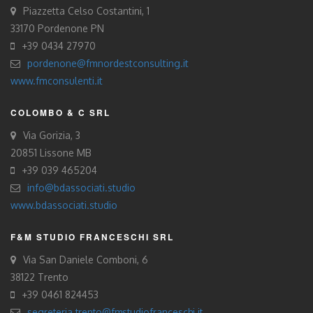
Piazzetta Celso Costantini, 1
33170 Pordenone PN
+39 0434 27970
pordenone@fmnordestconsulting.it
www.fmconsulenti.it
COLOMBO & C SRL
Via Gorizia, 3
20851 Lissone MB
+39 039 465204
info@bdassociati.studio
www.bdassociati.studio
F&M STUDIO FRANCESCHI SRL
Via San Daniele Comboni, 6
38122 Trento
+39 0461 824453
segreteria.trento@fmstudiofranceschi.it