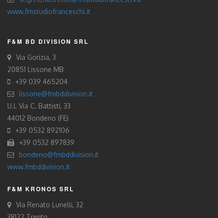
www.fmstudiofranceschi.it
F&M BD DIVISION SRL
Via Gorizia, 3
20851 Lissone MB
+39 039 465204
lissone@fmbddivision.it
U.L Via C. Battisti, 33
44012 Bondeno (FE)
+39 0532 892106
+39 0532 897839
bondeno@fmbddivision.it
www.fmbddivision.it
F&M KRONOS SRL
Via Renato Lunelli, 32
38122 Trento