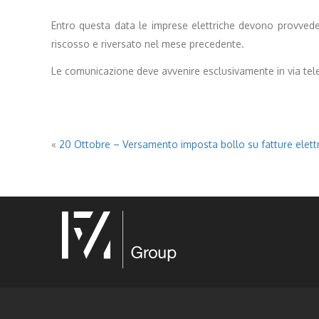
Entro questa data le imprese elettriche devono provvedere
riscosso e riversato nel mese precedente.
Le comunicazione deve avvenire esclusivamente in via telem
«
20 Ottobre – Versamento imposta bollo su fatture elett