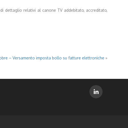
i dettaglio relativi al canone TV addebitato, accreditato,
obre – Versamento imposta bollo su fatture elettroniche
»