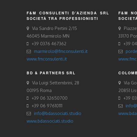
F&M CONSULENTI D’AZIENDA SRL
F&M NO
SOCIETÀ TRA PROFESSIONISTI
SOCIET
Via Sandro Pertini 2/15
Piazze
46045 Marmirolo MN
33170 Po
+39 0376 467362
+39 0
marmirolo@fmconsulenti.it
porde
www.fmconsulenti.it
www.fmco
BD & PARTNERS SRL
COLOMB
Via Luigi Settembrini, 28
Via Gor
00195 Roma
20851 Li
+39 06 32650700
+39 0
+39 06 97610111
info@
info@bdassociati.studio
www.bdas
www.bdassociati.studio