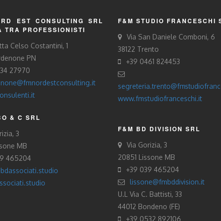
RD EST CONSULTING SRL
F&M STUDIO FRANCESCHI 
À TRA PROFESSIONISTI
Via San Daniele Comboni, 6
tta Celso Costantini, 1
38122 Trento
rdenone PN
+39 0461 824453
434 27970
none@fmnordestconsulting.it
segreteria.trento@fmstudiofrance
nsulenti.it
www.fmstudiofranceschi.it
O & C SRL
F&M BD DIVISION SRL
izia, 3
Via Gorizia, 3
ssone MB
20851 Lissone MB
39 465204
+39 039 465204
bdassociati.studio
lissone@fmbddivision.it
sociati.studio
U.L Via C. Battisti, 33
44012 Bondeno (FE)
+39 0532 892106