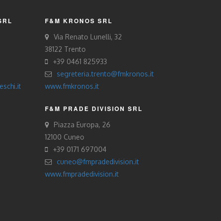
SRL
F&M KRONOS SRL
Via Renato Lunelli, 32
38122 Trento
+39 0461 825933
segreteria.trento@fmkronos.it
schi.it
www.fmkronos.it
F&M PRADE DIVISION SRL
Piazza Europa, 26
12100 Cuneo
+39 0171 697004
cuneo@fmpradedivision.it
www.fmpradedivision.it