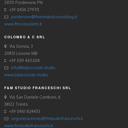
33170 Pordenone PN
+39 0434 27970
pordenone@fmnordestconsulting.it
www.fmconsulenti.it
COLOMBO & C SRL
Via Gorizia, 3
20851 Lissone MB
+39 039 465204
info@bdassociati.studio
www.bdassociati.studio
F&M STUDIO FRANCESCHI SRL
Via San Daniele Comboni, 6
38122 Trento
+39 0461 824453
segreteria.trento@fmstudiofranceschi.it
www.fmstudiofranceschi.it