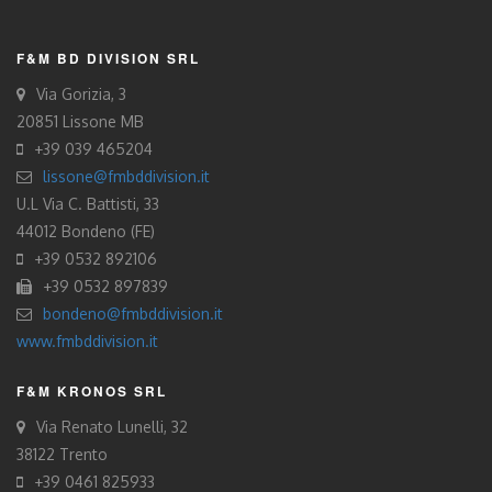
F&M BD DIVISION SRL
Via Gorizia, 3
20851 Lissone MB
+39 039 465204
lissone@fmbddivision.it
U.L Via C. Battisti, 33
44012 Bondeno (FE)
+39 0532 892106
+39 0532 897839
bondeno@fmbddivision.it
www.fmbddivision.it
F&M KRONOS SRL
Via Renato Lunelli, 32
38122 Trento
+39 0461 825933