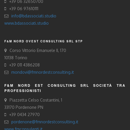
+39 06 32650700
+39 06 97610111
info@bdassociati.studio
www.bdassociati.studio
F&M NORD OVEST CONSULTING SRL STP
Corso Vittorio Emanuele II, 170
10138 Torino
+39 011 4386208
mondovi@fmnordestconsulting.it
F&M NORD EST CONSULTING SRL SOCIETÀ TRA
PROFESSIONISTI
Piazzetta Celso Costantini, 1
33170 Pordenone PN
+39 0434 27970
pordenone@fmnordestconsulting.it
www.fmconsulenti.it