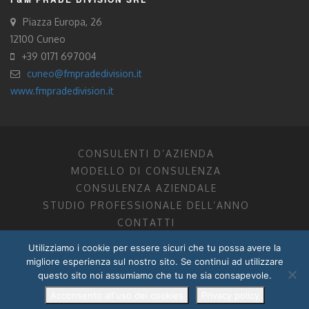
Piazza Europa, 26
12100 Cuneo
+39 0171 697004
cuneo@fmpradedivision.it
www.fmpradedivision.it
CONSULENTI D’AZIENDA
MODELLO DI CONSULENZA
CONSULENZA AZIENDALE
STUDIO PROFESSIONALE DELL’ANNO
CONTATTI
Utilizziamo i cookie per essere sicuri che tu possa avere la
FM CONSULENTI D’AZIENDA SOCIETÀ TRA PROFESSIONISTI
migliore esperienza sul nostro sito. Se continui ad utilizzare
DOTTORI COMMERCIALISTI MANTOVA, PORDENONE, TRENTO
questo sito noi assumiamo che tu ne sia consapevole.
P.I. 01599280201
POWERED BY –
DZ DESIGN
–
RADIXLAB
Acconsento all'uso dei cookies
Privacy policy