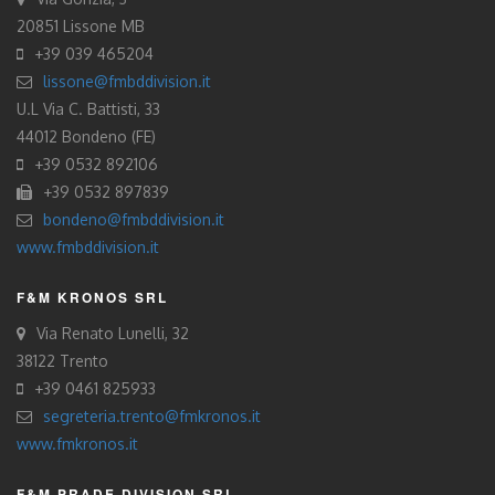
20851 Lissone MB
+39 039 465204
lissone@fmbddivision.it
U.L Via C. Battisti, 33
44012 Bondeno (FE)
+39 0532 892106
+39 0532 897839
bondeno@fmbddivision.it
www.fmbddivision.it
F&M KRONOS SRL
Via Renato Lunelli, 32
38122 Trento
+39 0461 825933
segreteria.trento@fmkronos.it
www.fmkronos.it
F&M PRADE DIVISION SRL