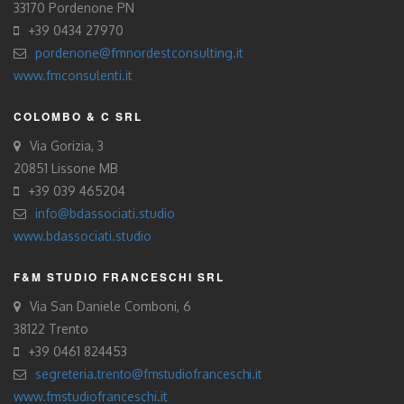
33170 Pordenone PN
+39 0434 27970
pordenone@fmnordestconsulting.it
www.fmconsulenti.it
COLOMBO & C SRL
Via Gorizia, 3
20851 Lissone MB
+39 039 465204
info@bdassociati.studio
www.bdassociati.studio
F&M STUDIO FRANCESCHI SRL
Via San Daniele Comboni, 6
38122 Trento
+39 0461 824453
segreteria.trento@fmstudiofranceschi.it
www.fmstudiofranceschi.it