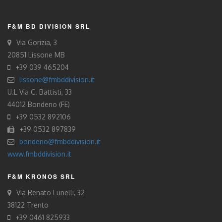
F&M BD DIVISION SRL
Via Gorizia, 3
20851 Lissone MB
+39 039 465204
lissone@fmbddivision.it
U.L Via C. Battisti, 33
44012 Bondeno (FE)
+39 0532 892106
+39 0532 897839
bondeno@fmbddivision.it
www.fmbddivision.it
F&M KRONOS SRL
Via Renato Lunelli, 32
38122 Trento
+39 0461 825933