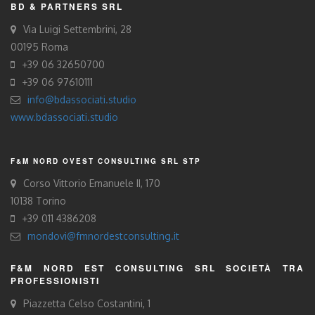
BD & PARTNERS SRL
Via Luigi Settembrini, 28
00195 Roma
+39 06 32650700
+39 06 97610111
info@bdassociati.studio
www.bdassociati.studio
F&M NORD OVEST CONSULTING SRL STP
Corso Vittorio Emanuele II, 170
10138 Torino
+39 011 4386208
mondovi@fmnordestconsulting.it
F&M NORD EST CONSULTING SRL SOCIETÀ TRA
PROFESSIONISTI
Piazzetta Celso Costantini, 1