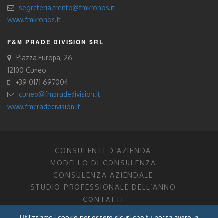
segreteria.trento@fmkronos.it
www.fmkronos.it
F&M PRADE DIVISION SRL
Piazza Europa, 26
12100 Cuneo
+39 0171 697004
cuneo@fmpradedivision.it
www.fmpradedivision.it
CONSULENTI D’AZIENDA
MODELLO DI CONSULENZA
CONSULENZA AZIENDALE
STUDIO PROFESSIONALE DELL’ANNO
CONTATTI
Utilizziamo i cookie per essere sicuri che tu possa avere la