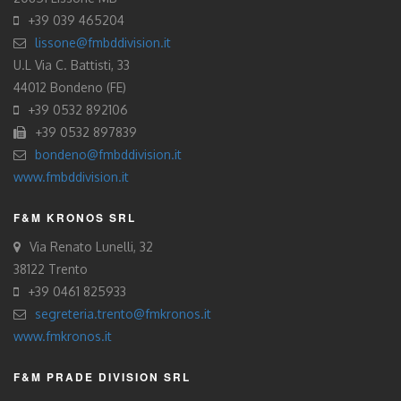
+39 039 465204
lissone@fmbddivision.it
U.L Via C. Battisti, 33
44012 Bondeno (FE)
+39 0532 892106
+39 0532 897839
bondeno@fmbddivision.it
www.fmbddivision.it
F&M KRONOS SRL
Via Renato Lunelli, 32
38122 Trento
+39 0461 825933
segreteria.trento@fmkronos.it
www.fmkronos.it
F&M PRADE DIVISION SRL