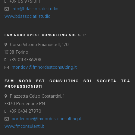
+39 06 97610111
info@bdassociati.studio
www.bdassociati.studio
F&M NORD OVEST CONSULTING SRL STP
Corso Vittorio Emanuele II, 170
10138 Torino
+39 011 4386208
mondovi@fmnordestconsulting.it
F&M NORD EST CONSULTING SRL SOCIETÀ TRA
PROFESSIONISTI
Piazzetta Celso Costantini, 1
33170 Pordenone PN
+39 0434 27970
pordenone@fmnordestconsulting.it
www.fmconsulenti.it