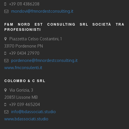
+39 011 4386208
mondovi@fmnordestconsulting.it
F&M NORD EST CONSULTING SRL SOCIETÀ TRA
PROFESSIONISTI
Piazzetta Celso Costantini, 1
33170 Pordenone PN
+39 0434 27970
pordenone@fmnordestconsulting.it
www.fmconsulenti.it
COLOMBO & C SRL
Via Gorizia, 3
20851 Lissone MB
+39 039 465204
info@bdassociati.studio
www.bdassociati.studio