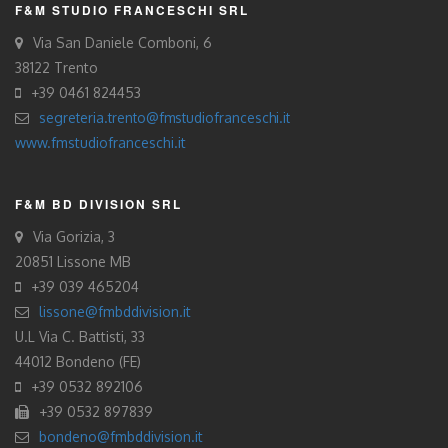
F&M STUDIO FRANCESCHI SRL
Via San Daniele Comboni, 6
38122 Trento
+39 0461 824453
segreteria.trento@fmstudiofranceschi.it
www.fmstudiofranceschi.it
F&M BD DIVISION SRL
Via Gorizia, 3
20851 Lissone MB
+39 039 465204
lissone@fmbddivision.it
U.L Via C. Battisti, 33
44012 Bondeno (FE)
+39 0532 892106
+39 0532 897839
bondeno@fmbddivision.it