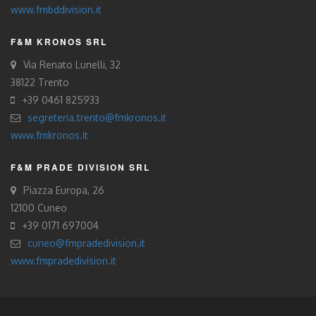
www.fmbddivision.it
F&M KRONOS SRL
Via Renato Lunelli, 32
38122 Trento
+39 0461 825933
segreteria.trento@fmkronos.it
www.fmkronos.it
F&M PRADE DIVISION SRL
Piazza Europa, 26
12100 Cuneo
+39 0171 697004
cuneo@fmpradedivision.it
www.fmpradedivision.it