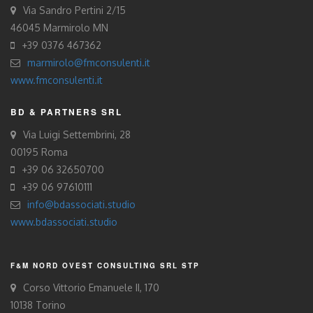
Via Sandro Pertini 2/15
46045 Marmirolo MN
+39 0376 467362
marmirolo@fmconsulenti.it
www.fmconsulenti.it
BD & PARTNERS SRL
Via Luigi Settembrini, 28
00195 Roma
+39 06 32650700
+39 06 97610111
info@bdassociati.studio
www.bdassociati.studio
F&M NORD OVEST CONSULTING SRL STP
Corso Vittorio Emanuele II, 170
10138 Torino