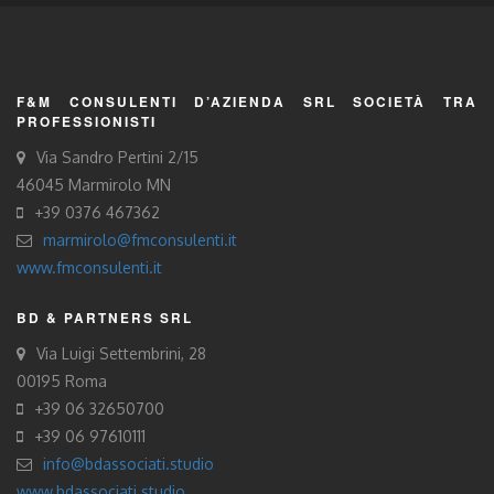
F&M CONSULENTI D’AZIENDA SRL SOCIETÀ TRA
PROFESSIONISTI
Via Sandro Pertini 2/15
46045 Marmirolo MN
+39 0376 467362
marmirolo@fmconsulenti.it
www.fmconsulenti.it
BD & PARTNERS SRL
Via Luigi Settembrini, 28
00195 Roma
+39 06 32650700
+39 06 97610111
info@bdassociati.studio
www.bdassociati.studio