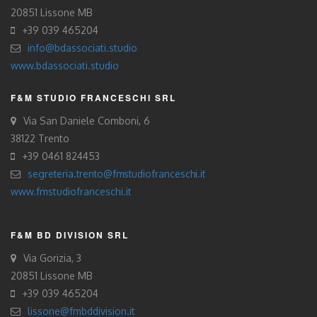
20851 Lissone MB
+39 039 465204
info@bdassociati.studio
www.bdassociati.studio
F&M STUDIO FRANCESCHI SRL
Via San Daniele Comboni, 6
38122 Trento
+39 0461 824453
segreteria.trento@fmstudiofranceschi.it
www.fmstudiofranceschi.it
F&M BD DIVISION SRL
Via Gorizia, 3
20851 Lissone MB
+39 039 465204
lissone@fmbddivision.it