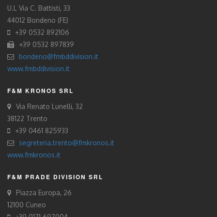
U.L Via C. Battisti, 33
44012 Bondeno (FE)
+39 0532 892106
+39 0532 897839
bondeno@fmbddivision.it
www.fmbddivision.it
F&M KRONOS SRL
Via Renato Lunelli, 32
38122 Trento
+39 0461 825933
segreteria.trento@fmkronos.it
www.fmkronos.it
F&M PRADE DIVISION SRL
Piazza Europa, 26
12100 Cuneo
+39 0171 697004