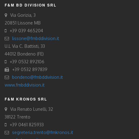
F&M BD DIVISION SRL
Via Gorizia, 3
20851 Lissone MB
+39 039 465204
lissone@fmbddivision.it
U.L Via C. Battisti, 33
44012 Bondeno (FE)
+39 0532 892106
+39 0532 897839
bondeno@fmbddivision.it
www.fmbddivision.it
F&M KRONOS SRL
Via Renato Lunelli, 32
38122 Trento
+39 0461 825933
segreteria.trento@fmkronos.it