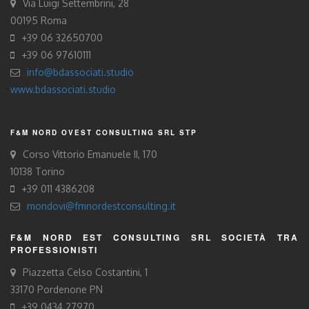
Via Luigi Settembrini, 28
00195 Roma
+39 06 32650700
+39 06 97610111
info@bdassociati.studio
www.bdassociati.studio
F&M NORD OVEST CONSULTING SRL STP
Corso Vittorio Emanuele II, 170
10138 Torino
+39 011 4386208
mondovi@fmnordestconsulting.it
F&M NORD EST CONSULTING SRL SOCIETÀ TRA
PROFESSIONISTI
Piazzetta Celso Costantini, 1
33170 Pordenone PN
+39 0434 27970