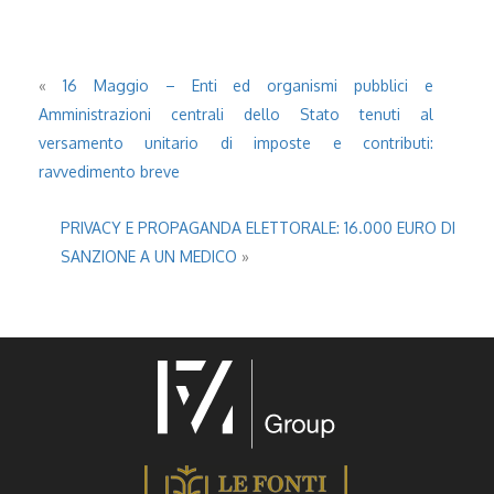
«
16 Maggio – Enti ed organismi pubblici e
Amministrazioni centrali dello Stato tenuti al
versamento unitario di imposte e contributi:
ravvedimento breve
PRIVACY E PROPAGANDA ELETTORALE: 16.000 EURO DI
SANZIONE A UN MEDICO
»