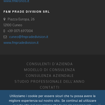
www.fmkronos.it
F&M PRADE DIVISION SRL
Piazza Europa, 26
12100 Cuneo
+39 0171 697004
cuneo@fmpradedivision.it
www.fmpradedivision.it
CONSULENTI D’AZIENDA
MODELLO DI CONSULENZA
CONSULENZA AZIENDALE
STUDIO PROFESSIONALE DELL’ANNO
CONTATTI
Utilizziamo i cookie per essere sicuri che tu possa avere la
FM CONSULENTI D’AZIENDA SOCIETÀ TRA PROFESSIONISTI
migliore esperienza sul nostro sito. Se continui ad utilizzare
DOTTORI COMMERCIALISTI MANTOVA, PORDENONE, TRENTO