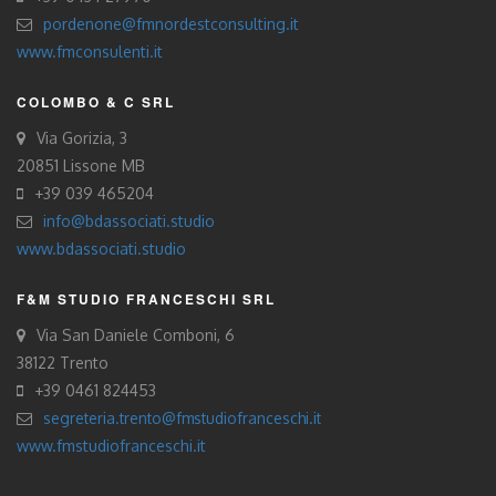
pordenone@fmnordestconsulting.it
www.fmconsulenti.it
COLOMBO & C SRL
Via Gorizia, 3
20851 Lissone MB
+39 039 465204
info@bdassociati.studio
www.bdassociati.studio
F&M STUDIO FRANCESCHI SRL
Via San Daniele Comboni, 6
38122 Trento
+39 0461 824453
segreteria.trento@fmstudiofranceschi.it
www.fmstudiofranceschi.it