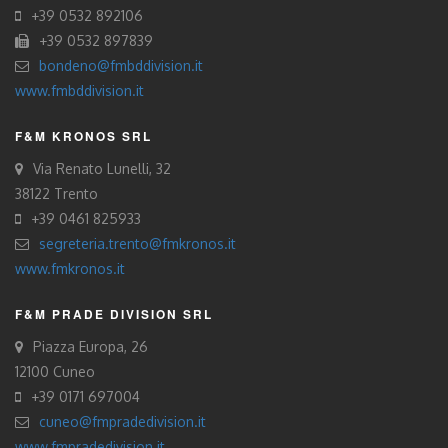
+39 0532 892106
+39 0532 897839
bondeno@fmbddivision.it
www.fmbddivision.it
F&M KRONOS SRL
Via Renato Lunelli, 32
38122 Trento
+39 0461 825933
segreteria.trento@fmkronos.it
www.fmkronos.it
F&M PRADE DIVISION SRL
Piazza Europa, 26
12100 Cuneo
+39 0171 697004
cuneo@fmpradedivision.it
www.fmpradedivision.it