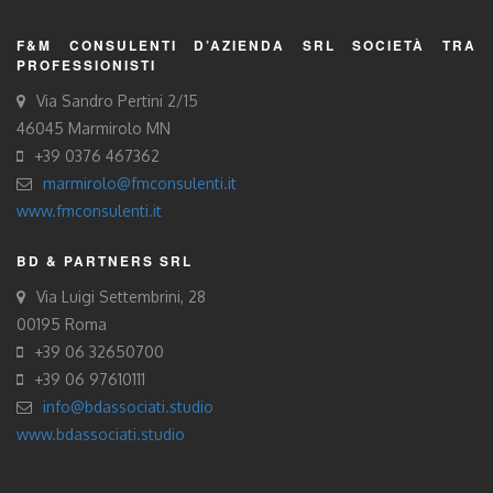
F&M CONSULENTI D’AZIENDA SRL SOCIETÀ TRA
PROFESSIONISTI
Via Sandro Pertini 2/15
46045 Marmirolo MN
+39 0376 467362
marmirolo@fmconsulenti.it
www.fmconsulenti.it
BD & PARTNERS SRL
Via Luigi Settembrini, 28
00195 Roma
+39 06 32650700
+39 06 97610111
info@bdassociati.studio
www.bdassociati.studio