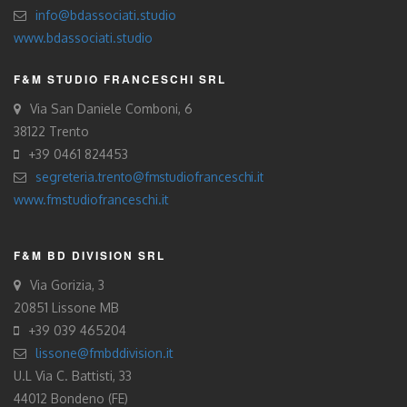
info@bdassociati.studio
www.bdassociati.studio
F&M STUDIO FRANCESCHI SRL
Via San Daniele Comboni, 6
38122 Trento
+39 0461 824453
segreteria.trento@fmstudiofranceschi.it
www.fmstudiofranceschi.it
F&M BD DIVISION SRL
Via Gorizia, 3
20851 Lissone MB
+39 039 465204
lissone@fmbddivision.it
U.L Via C. Battisti, 33
44012 Bondeno (FE)