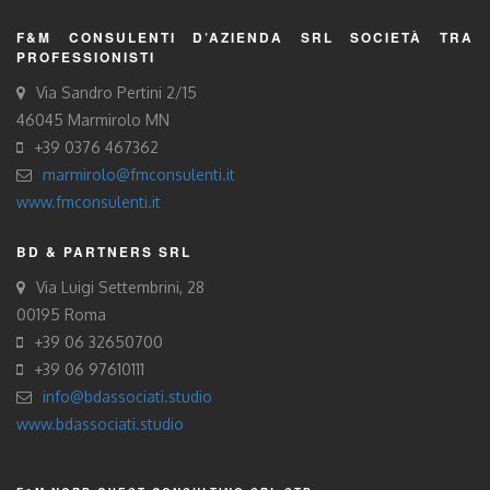
F&M CONSULENTI D’AZIENDA SRL SOCIETÀ TRA
PROFESSIONISTI
Via Sandro Pertini 2/15
46045 Marmirolo MN
+39 0376 467362
marmirolo@fmconsulenti.it
www.fmconsulenti.it
BD & PARTNERS SRL
Via Luigi Settembrini, 28
00195 Roma
+39 06 32650700
+39 06 97610111
info@bdassociati.studio
www.bdassociati.studio