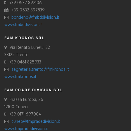
+39 0532 892106
+39 0532 897839
bondeno@fmbddivision.it
www.fmbddivision.it
F&M KRONOS SRL
Via Renato Lunelli, 32
38122 Trento
+39 0461 825933
segreteria.trento@fmkronos.it
www.fmkronos.it
F&M PRADE DIVISION SRL
Piazza Europa, 26
12100 Cuneo
+39 0171 697004
cuneo@fmpradedivision.it
www.fmpradedivision.it