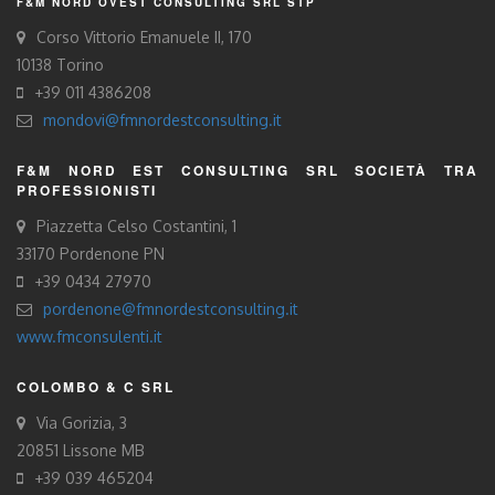
F&M NORD OVEST CONSULTING SRL STP
Corso Vittorio Emanuele II, 170
10138 Torino
+39 011 4386208
mondovi@fmnordestconsulting.it
F&M NORD EST CONSULTING SRL SOCIETÀ TRA
PROFESSIONISTI
Piazzetta Celso Costantini, 1
33170 Pordenone PN
+39 0434 27970
pordenone@fmnordestconsulting.it
www.fmconsulenti.it
COLOMBO & C SRL
Via Gorizia, 3
20851 Lissone MB
+39 039 465204