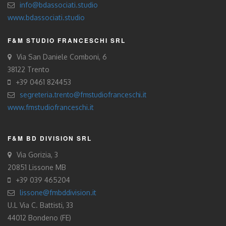
info@bdassociati.studio
www.bdassociati.studio
F&M STUDIO FRANCESCHI SRL
Via San Daniele Comboni, 6
38122 Trento
+39 0461 824453
segreteria.trento@fmstudiofranceschi.it
www.fmstudiofranceschi.it
F&M BD DIVISION SRL
Via Gorizia, 3
20851 Lissone MB
+39 039 465204
lissone@fmbddivision.it
U.L Via C. Battisti, 33
44012 Bondeno (FE)