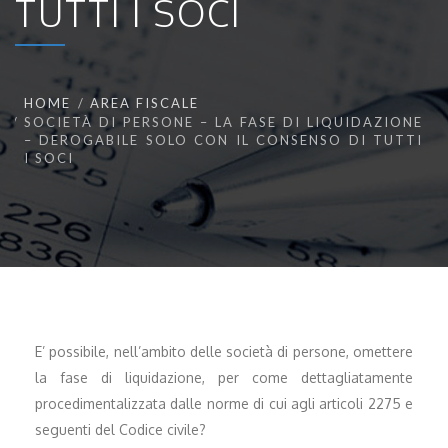
TUTTI I SOCI
HOME
AREA FISCALE
SOCIETÀ DI PERSONE – LA FASE DI LIQUIDAZIONE
– DEROGABILE SOLO CON IL CONSENSO DI TUTTI
I SOCI
E’ possibile, nell’ambito delle società di persone, omettere
la fase di liquidazione, per come dettagliatamente
procedimentalizzata dalle norme di cui agli articoli 2275 e
seguenti del Codice civile?