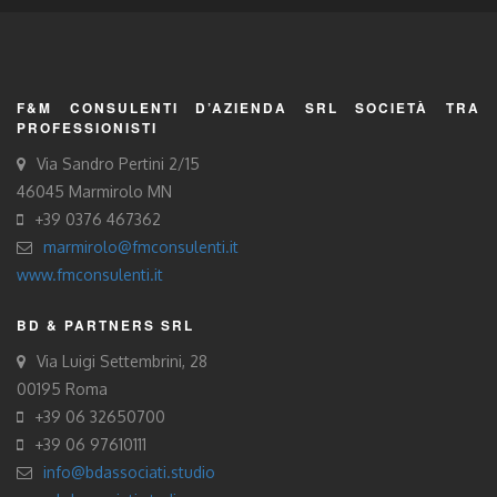
F&M CONSULENTI D’AZIENDA SRL SOCIETÀ TRA
PROFESSIONISTI
Via Sandro Pertini 2/15
46045 Marmirolo MN
+39 0376 467362
marmirolo@fmconsulenti.it
www.fmconsulenti.it
BD & PARTNERS SRL
Via Luigi Settembrini, 28
00195 Roma
+39 06 32650700
+39 06 97610111
info@bdassociati.studio