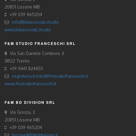
20851 Lissone MB
+39 039 465204
info@bdassociati.studio
www.bdassociati.studio
F&M STUDIO FRANCESCHI SRL
Via San Daniele Comboni, 6
38122 Trento
+39 0461 824453
segreteria.trento@fmstudiofranceschi.it
www.fmstudiofranceschi.it
F&M BD DIVISION SRL
Via Gorizia, 3
20851 Lissone MB
+39 039 465204
lissone@fmbddivision.it