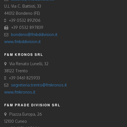
U.L Via C. Battisti, 33
44012 Bondeno (FE)
+39 0532 892106
+39 0532 897839
bondeno@fmbddivision.it
www.fmbddivision.it
F&M KRONOS SRL
Via Renato Lunelli, 32
38122 Trento
+39 0461 825933
segreteria.trento@fmkronos.it
www.fmkronos.it
F&M PRADE DIVISION SRL
Piazza Europa, 26
12100 Cuneo