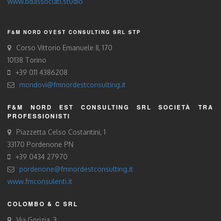
www.bdassociati.studio
F&M NORD OVEST CONSULTING SRL STP
Corso Vittorio Emanuele II, 170
10138 Torino
+39 011 4386208
mondovi@fmnordestconsulting.it
F&M NORD EST CONSULTING SRL SOCIETÀ TRA
PROFESSIONISTI
Piazzetta Celso Costantini, 1
33170 Pordenone PN
+39 0434 27970
pordenone@fmnordestconsulting.it
www.fmconsulenti.it
COLOMBO & C SRL
Via Gorizia, 3