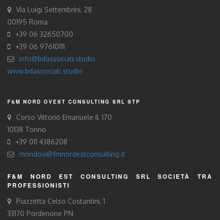
Via Luigi Settembrini, 28
00195 Roma
+39 06 32650700
+39 06 97610111
info@bdassociati.studio
www.bdassociati.studio
F&M NORD OVEST CONSULTING SRL STP
Corso Vittorio Emanuele II, 170
10138 Torino
+39 011 4386208
mondovi@fmnordestconsulting.it
F&M NORD EST CONSULTING SRL SOCIETÀ TRA
PROFESSIONISTI
Piazzetta Celso Costantini, 1
33170 Pordenone PN