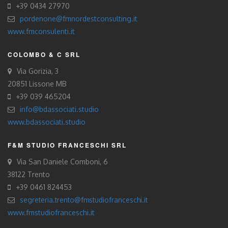
+39 0434 27970
pordenone@fmnordestconsulting.it
www.fmconsulenti.it
COLOMBO & C SRL
Via Gorizia, 3
20851 Lissone MB
+39 039 465204
info@bdassociati.studio
www.bdassociati.studio
F&M STUDIO FRANCESCHI SRL
Via San Daniele Comboni, 6
38122 Trento
+39 0461 824453
segreteria.trento@fmstudiofranceschi.it
www.fmstudiofranceschi.it