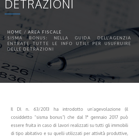
DETRAZIONI
HOME
AREA FISCALE
SISMA BONUS: NELLA GUIDA DELL’AGENZIA
ENTRATE TUTTE LE INFO UTILI PER USUFRUIRE
DELLE DETRAZIONI
Il Dl n. 63/2013 ha introdotto un’agevolazione (il
cosiddetto “sisma bonus”) che dal 1° gennaio 2017 può
essere fruita in caso di lavori realizzati su tutti gli immobili
di tipo abitativo e su quelli utilizzati per attività produttive,