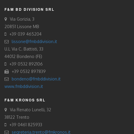
F&M BD DIVISION SRL
Via Gorizia, 3
20851 Lissone MB
+39 039 465204
lissone@fmbddivision.it
U.L Via C. Battisti, 33
44012 Bondeno (FE)
+39 0532 892106
+39 0532 897839
bondeno@fmbddivision.it
www.fmbddivision.it
F&M KRONOS SRL
Via Renato Lunelli, 32
38122 Trento
+39 0461 825933
segreteria.trento@fmkronos.it