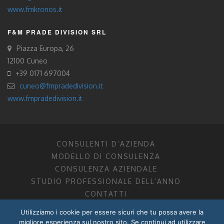
www.fmkronos.it
F&M PRADE DIVISION SRL
Piazza Europa, 26
12100 Cuneo
+39 0171 697004
cuneo@fmpradedivision.it
www.fmpradedivision.it
CONSULENTI D’AZIENDA
MODELLO DI CONSULENZA
CONSULENZA AZIENDALE
STUDIO PROFESSIONALE DELL’ANNO
CONTATTI
Utilizziamo i cookie per essere sicuri che tu possa avere la
FM CONSULENTI D’AZIENDA SOCIETÀ TRA PROFESSIONISTI
migliore esperienza sul nostro sito. Se continui ad utilizzare