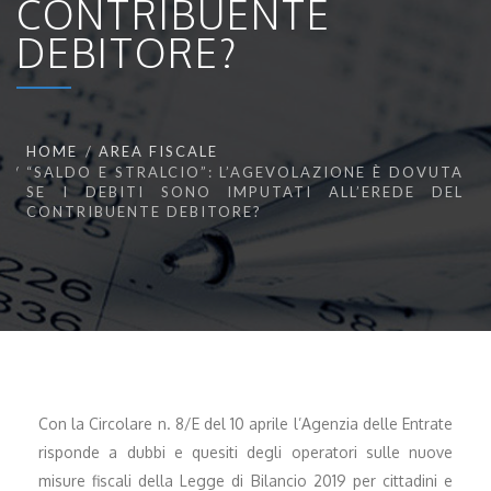
CONTRIBUENTE
DEBITORE?
HOME
AREA FISCALE
“SALDO E STRALCIO”: L’AGEVOLAZIONE È DOVUTA
SE I DEBITI SONO IMPUTATI ALL’EREDE DEL
CONTRIBUENTE DEBITORE?
Con la Circolare n. 8/E del 10 aprile l’Agenzia delle Entrate
risponde a dubbi e quesiti degli operatori sulle nuove
misure fiscali della Legge di Bilancio 2019 per cittadini e