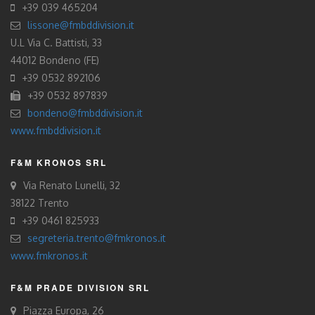
+39 039 465204
lissone@fmbddivision.it
U.L Via C. Battisti, 33
44012 Bondeno (FE)
+39 0532 892106
+39 0532 897839
bondeno@fmbddivision.it
www.fmbddivision.it
F&M KRONOS SRL
Via Renato Lunelli, 32
38122 Trento
+39 0461 825933
segreteria.trento@fmkronos.it
www.fmkronos.it
F&M PRADE DIVISION SRL
Piazza Europa, 26