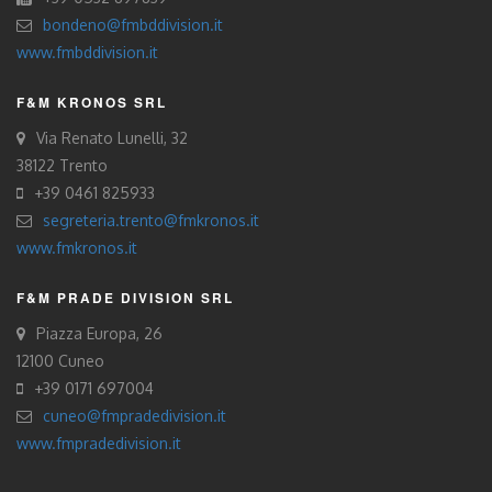
bondeno@fmbddivision.it
www.fmbddivision.it
F&M KRONOS SRL
Via Renato Lunelli, 32
38122 Trento
+39 0461 825933
segreteria.trento@fmkronos.it
www.fmkronos.it
F&M PRADE DIVISION SRL
Piazza Europa, 26
12100 Cuneo
+39 0171 697004
cuneo@fmpradedivision.it
www.fmpradedivision.it