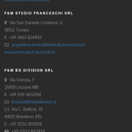
F&M STUDIO FRANCESCHI SRL
Via San Daniele Comboni, 6
38122 Trento
+39 0461 824453
segreteria.trento@fmstudiofranceschi.it
www.fmstudiofranceschi.it
F&M BD DIVISION SRL
Via Gorizia, 3
20851 Lissone MB
+39 039 465204
lissone@fmbddivision.it
U.L Via C. Battisti, 33
44012 Bondeno (FE)
+39 0532 892106
+39 0532 897839