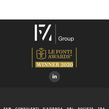
F&M CONSULENTI D’AZIENDA SRL SOCIETÀ TRA