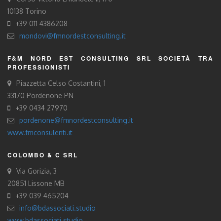
10138 Torino
+39 011 4386208
mondovi@fmnordestconsulting.it
F&M NORD EST CONSULTING SRL SOCIETÀ TRA
PROFESSIONISTI
Piazzetta Celso Costantini, 1
33170 Pordenone PN
+39 0434 27970
pordenone@fmnordestconsulting.it
www.fmconsulenti.it
COLOMBO & C SRL
Via Gorizia, 3
20851 Lissone MB
+39 039 465204
info@bdassociati.studio
www.bdassociati.studio