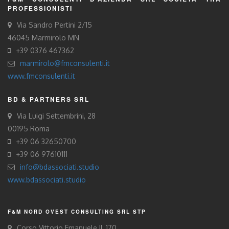
PROFESSIONISTI
Via Sandro Pertini 2/15
46045 Marmirolo MN
+39 0376 467362
marmirolo@fmconsulenti.it
www.fmconsulenti.it
BD & PARTNERS SRL
Via Luigi Settembrini, 28
00195 Roma
+39 06 32650700
+39 06 97610111
info@bdassociati.studio
www.bdassociati.studio
F&M NORD OVEST CONSULTING SRL STP
Corso Vittorio Emanuele II, 170