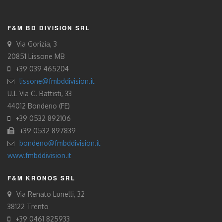
F&M BD DIVISION SRL
Via Gorizia, 3
20851 Lissone MB
+39 039 465204
lissone@fmbddivision.it
U.L Via C. Battisti, 33
44012 Bondeno (FE)
+39 0532 892106
+39 0532 897839
bondeno@fmbddivision.it
www.fmbddivision.it
F&M KRONOS SRL
Via Renato Lunelli, 32
38122 Trento
+39 0461 825933