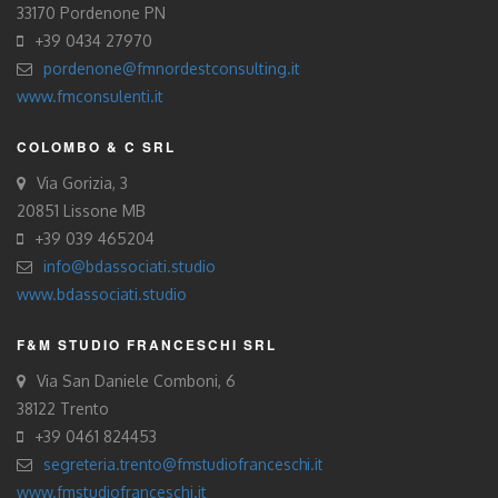
33170 Pordenone PN
+39 0434 27970
pordenone@fmnordestconsulting.it
www.fmconsulenti.it
COLOMBO & C SRL
Via Gorizia, 3
20851 Lissone MB
+39 039 465204
info@bdassociati.studio
www.bdassociati.studio
F&M STUDIO FRANCESCHI SRL
Via San Daniele Comboni, 6
38122 Trento
+39 0461 824453
segreteria.trento@fmstudiofranceschi.it
www.fmstudiofranceschi.it