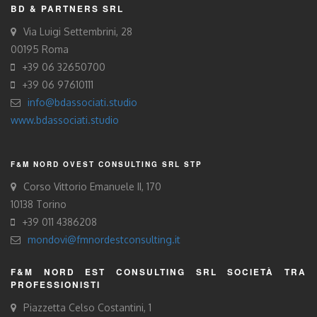
BD & PARTNERS SRL
Via Luigi Settembrini, 28
00195 Roma
+39 06 32650700
+39 06 97610111
info@bdassociati.studio
www.bdassociati.studio
F&M NORD OVEST CONSULTING SRL STP
Corso Vittorio Emanuele II, 170
10138 Torino
+39 011 4386208
mondovi@fmnordestconsulting.it
F&M NORD EST CONSULTING SRL SOCIETÀ TRA
PROFESSIONISTI
Piazzetta Celso Costantini, 1