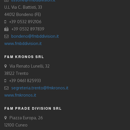
U.L Via C. Battisti, 33
44012 Bondeno (FE)
+39 0532 892106
+39 0532 897839
bondeno@fmbddivision.it
www.fmbddivision.it
F&M KRONOS SRL
Via Renato Lunelli, 32
38122 Trento
+39 0461 825933
segreteria.trento@fmkronos.it
www.fmkronos.it
F&M PRADE DIVISION SRL
Piazza Europa, 26
12100 Cuneo