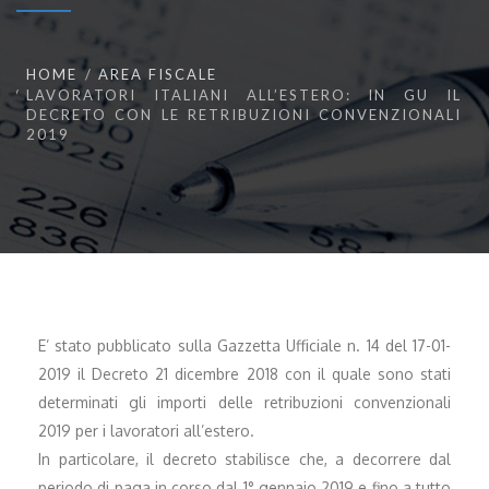
HOME
AREA FISCALE
LAVORATORI ITALIANI ALL’ESTERO: IN GU IL
DECRETO CON LE RETRIBUZIONI CONVENZIONALI
2019
E’ stato pubblicato sulla Gazzetta Ufficiale n. 14 del 17-01-
2019 il Decreto 21 dicembre 2018 con il quale sono stati
determinati gli importi delle retribuzioni convenzionali
2019 per i lavoratori all’estero.
In particolare, il decreto stabilisce che, a decorrere dal
periodo di paga in corso dal 1° gennaio 2019 e fino a tutto