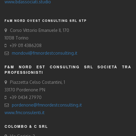
www.bdassociati.studio
F&M NORD OVEST CONSULTING SRL STP
Corso Vittorio Emanuele II, 170
10138 Torino
+39 011 4386208
mondovi@fmnordestconsulting.it
F&M NORD EST CONSULTING SRL SOCIETÀ TRA
PROFESSIONISTI
Piazzetta Celso Costantini, 1
33170 Pordenone PN
+39 0434 27970
pordenone@fmnordestconsulting.it
www.fmconsulenti.it
COLOMBO & C SRL