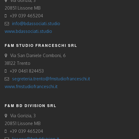
Via Gorizia, 3
20851 Lissone MB
+39 039 465204
info@bdassociati.studio
www.bdassociati.studio
F&M STUDIO FRANCESCHI SRL
Via San Daniele Comboni, 6
38122 Trento
+39 0461 824453
segreteria.trento@fmstudiofranceschi.it
www.fmstudiofranceschi.it
F&M BD DIVISION SRL
Via Gorizia, 3
20851 Lissone MB
+39 039 465204
lissone@fmbddivision.it