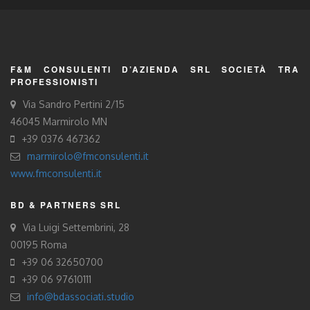
F&M CONSULENTI D’AZIENDA SRL SOCIETÀ TRA
PROFESSIONISTI
Via Sandro Pertini 2/15
46045 Marmirolo MN
+39 0376 467362
marmirolo@fmconsulenti.it
www.fmconsulenti.it
BD & PARTNERS SRL
Via Luigi Settembrini, 28
00195 Roma
+39 06 32650700
+39 06 97610111
info@bdassociati.studio