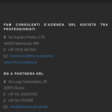
F&M CONSULENTI D’AZIENDA SRL SOCIETÀ TRA
PROFESSIONISTI
Via Sandro Pertini 2/15
46045 Marmirolo MN
+39 0376 467362
marmirolo@fmconsulenti.it
www.fmconsulenti.it
BD & PARTNERS SRL
Via Luigi Settembrini, 28
00195 Roma
+39 06 32650700
+39 06 97610111
info@bdassociati.studio