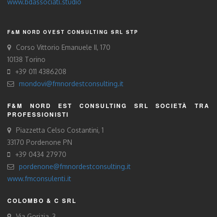
www.bdassociati.studio
F&M NORD OVEST CONSULTING SRL STP
Corso Vittorio Emanuele II, 170
10138 Torino
+39 011 4386208
mondovi@fmnordestconsulting.it
F&M NORD EST CONSULTING SRL SOCIETÀ TRA
PROFESSIONISTI
Piazzetta Celso Costantini, 1
33170 Pordenone PN
+39 0434 27970
pordenone@fmnordestconsulting.it
www.fmconsulenti.it
COLOMBO & C SRL
Via Gorizia, 3