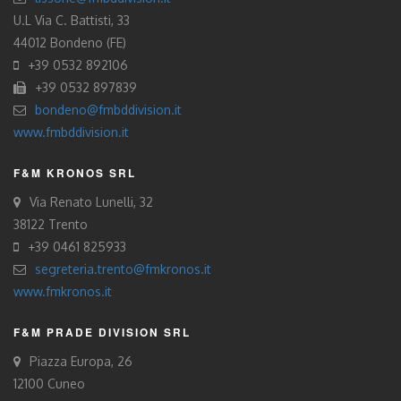
U.L Via C. Battisti, 33
44012 Bondeno (FE)
+39 0532 892106
+39 0532 897839
bondeno@fmbddivision.it
www.fmbddivision.it
F&M KRONOS SRL
Via Renato Lunelli, 32
38122 Trento
+39 0461 825933
segreteria.trento@fmkronos.it
www.fmkronos.it
F&M PRADE DIVISION SRL
Piazza Europa, 26
12100 Cuneo