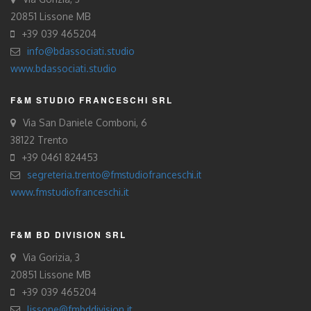
20851 Lissone MB
+39 039 465204
info@bdassociati.studio
www.bdassociati.studio
F&M STUDIO FRANCESCHI SRL
Via San Daniele Comboni, 6
38122 Trento
+39 0461 824453
segreteria.trento@fmstudiofranceschi.it
www.fmstudiofranceschi.it
F&M BD DIVISION SRL
Via Gorizia, 3
20851 Lissone MB
+39 039 465204
lissone@fmbddivision.it