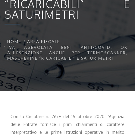
“RICARICABILI” E
SATURIMETRI
HOME
AREA FISCALE
IVA AGEVOLATA BENI ANTI-COVID: OK
ALL’ESENZIONE ANCHE PER TERMOSCANNER,
MASCHERINE “RICARICABILI” E SATURIMETRI
Con la Circolare n. 26/E del 15 ottobre 2020 l’Agenzia
delle Entrate fornisce i primi chiarimenti di carattere
interpretativo e le prime istruzioni operative in merito