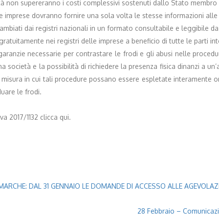
cietà non supereranno i costi complessivi sostenuti dallo Stato membro 
e le imprese dovranno fornire una sola volta le stesse informazioni alle
ambiati dai registri nazionali in un formato consultabile e leggibile d
atuitamente nei registri delle imprese a beneficio di tutte le parti in
garanzie necessarie per contrastare le frodi e gli abusi nelle procedur
a società e la possibilità di richiedere la presenza fisica dinanzi a 
la misura in cui tali procedure possano essere espletate interamente on
duare le frodi.
va 2017/1132 clicca qui.
 MARCHE: DAL 31 GENNAIO LE DOMANDE DI ACCESSO ALLE AGEVOLAZ
28 Febbraio – Comunicazio