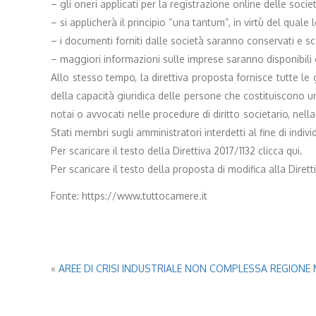
– gli oneri applicati per la registrazione online delle so
– si applicherà il principio “una tantum”, in virtù del qual
– i documenti forniti dalle società saranno conservati e sc
– maggiori informazioni sulle imprese saranno disponibili gr
Allo stesso tempo, la direttiva proposta fornisce tutte le 
della capacità giuridica delle persone che costituiscono un
notai o avvocati nelle procedure di diritto societario, nel
Stati membri sugli amministratori interdetti al fine di indivi
Per scaricare il testo della Direttiva 2017/1132 clicca qui.
Per scaricare il testo della proposta di modifica alla Diretti
Fonte: https://www.tuttocamere.it
«
AREE DI CRISI INDUSTRIALE NON COMPLESSA REGIONE