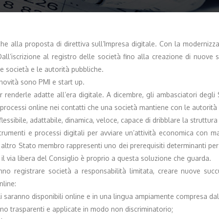
iche alla proposta di direttiva sull’Impresa digitale. Con la modernizz
all’iscrizione al registro delle società fino alla creazione di nuove 
a le società e le autorità pubbliche.
 novità sono PMI e start up.
 renderle adatte all’era digitale. A dicembre, gli ambasciatori degli
processi online nei contatti che una società mantiene con le autorità pu
ssibile, adattabile, dinamica, veloce, capace di dribblare la struttura 
strumenti e processi digitali per avviare un’attività economica con ma
 altro Stato membro rappresenti uno dei prerequisiti determinanti pe
 il via libera del Consiglio è proprio a questa soluzione che guarda.
no registrare società a responsabilità limitata, creare nuove suc
nline:
nali saranno disponibili online e in una lingua ampiamente compresa dall
nno trasparenti e applicate in modo non discriminatorio;