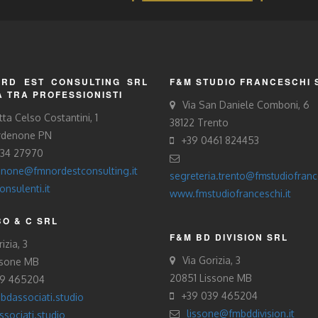
RD EST CONSULTING SRL
F&M STUDIO FRANCESCHI 
À TRA PROFESSIONISTI
Via San Daniele Comboni, 6
tta Celso Costantini, 1
38122 Trento
rdenone PN
+39 0461 824453
434 27970
none@fmnordestconsulting.it
segreteria.trento@fmstudiofrance
nsulenti.it
www.fmstudiofranceschi.it
O & C SRL
F&M BD DIVISION SRL
izia, 3
Via Gorizia, 3
ssone MB
20851 Lissone MB
39 465204
+39 039 465204
bdassociati.studio
lissone@fmbddivision.it
sociati.studio