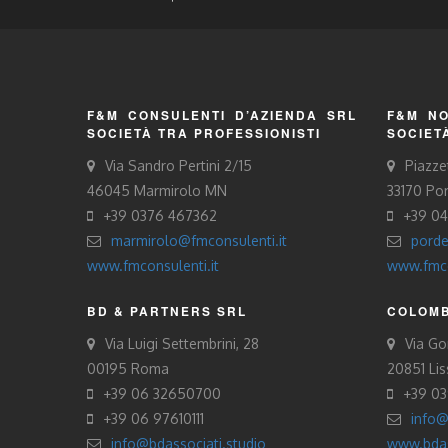
F&M CONSULENTI D’AZIENDA SRL
F&M NO
SOCIETÀ TRA PROFESSIONISTI
SOCIET
Via Sandro Pertini 2/15
Piazze
46045 Marmirolo MN
33170 Po
+39 0376 467362
+39 0
marmirolo@fmconsulenti.it
porde
www.fmconsulenti.it
www.fmco
BD & PARTNERS SRL
COLOMB
Via Luigi Settembrini, 28
Via Gor
00195 Roma
20851 Li
+39 06 32650700
+39 0
+39 06 97610111
info@
info@bdassociati.studio
www.bdas