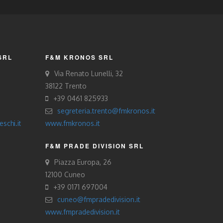
SRL
F&M KRONOS SRL
Via Renato Lunelli, 32
38122 Trento
+39 0461 825933
segreteria.trento@fmkronos.it
schi.it
www.fmkronos.it
F&M PRADE DIVISION SRL
Piazza Europa, 26
12100 Cuneo
+39 0171 697004
cuneo@fmpradedivision.it
www.fmpradedivision.it