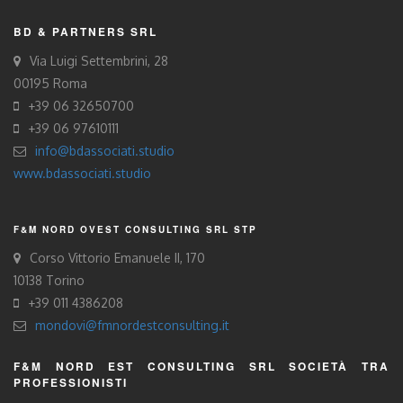
BD & PARTNERS SRL
Via Luigi Settembrini, 28
00195 Roma
+39 06 32650700
+39 06 97610111
info@bdassociati.studio
www.bdassociati.studio
F&M NORD OVEST CONSULTING SRL STP
Corso Vittorio Emanuele II, 170
10138 Torino
+39 011 4386208
mondovi@fmnordestconsulting.it
F&M NORD EST CONSULTING SRL SOCIETÀ TRA
PROFESSIONISTI