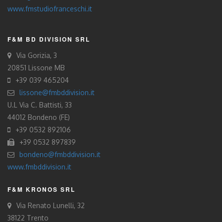
www.fmstudiofranceschi.it
F&M BD DIVISION SRL
Via Gorizia, 3
20851 Lissone MB
+39 039 465204
lissone@fmbddivision.it
U.L Via C. Battisti, 33
44012 Bondeno (FE)
+39 0532 892106
+39 0532 897839
bondeno@fmbddivision.it
www.fmbddivision.it
F&M KRONOS SRL
Via Renato Lunelli, 32
38122 Trento