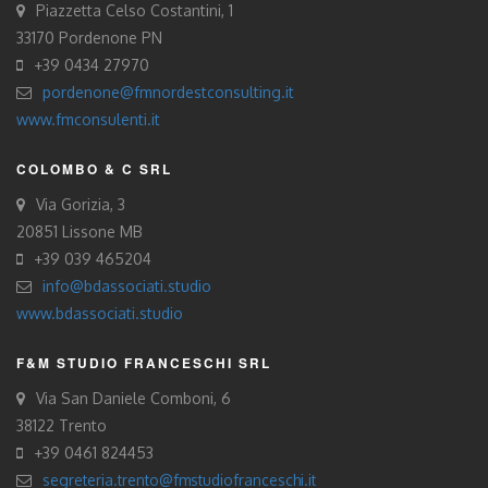
Piazzetta Celso Costantini, 1
33170 Pordenone PN
+39 0434 27970
pordenone@fmnordestconsulting.it
www.fmconsulenti.it
COLOMBO & C SRL
Via Gorizia, 3
20851 Lissone MB
+39 039 465204
info@bdassociati.studio
www.bdassociati.studio
F&M STUDIO FRANCESCHI SRL
Via San Daniele Comboni, 6
38122 Trento
+39 0461 824453
segreteria.trento@fmstudiofranceschi.it