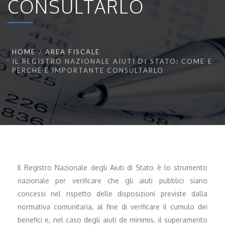
CONSULTARLO
HOME
AREA FISCALE
IL REGISTRO NAZIONALE AIUTI DI STATO: COME E
PERCHÉ È IMPORTANTE CONSULTARLO
Il Registro Nazionale degli Aiuti di Stato è lo strumento
nazionale per verificare che gli aiuti pubblici siano
concessi nel rispetto delle disposizioni previste dalla
normativa comunitaria, al fine di verificare il cumulo dei
benefici e, nel caso degli aiuti de minimis, il superamento