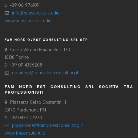
+39 06 97610111
info@bdassociati.studio
www.bdassociati.studio
F&M NORD OVEST CONSULTING SRL STP
Corso Vittorio Emanuele II, 170
10138 Torino
+39 011 4386208
mondovi@fmnordestconsulting.it
F&M NORD EST CONSULTING SRL SOCIETÀ TRA
PROFESSIONISTI
Piazzetta Celso Costantini, 1
33170 Pordenone PN
+39 0434 27970
pordenone@fmnordestconsulting.it
www.fmconsulenti.it