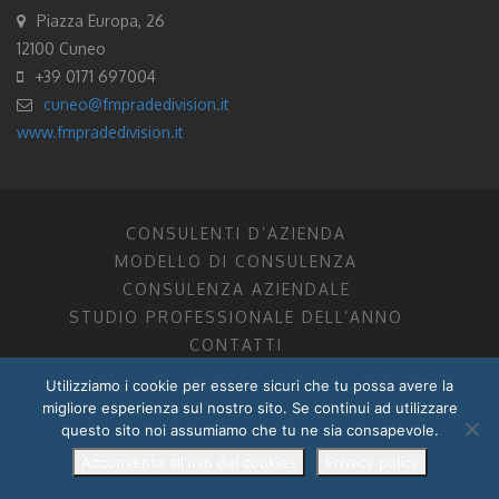
Piazza Europa, 26
12100 Cuneo
+39 0171 697004
cuneo@fmpradedivision.it
www.fmpradedivision.it
CONSULENTI D’AZIENDA
MODELLO DI CONSULENZA
CONSULENZA AZIENDALE
STUDIO PROFESSIONALE DELL’ANNO
CONTATTI
Utilizziamo i cookie per essere sicuri che tu possa avere la
FM CONSULENTI D’AZIENDA SOCIETÀ TRA PROFESSIONISTI
migliore esperienza sul nostro sito. Se continui ad utilizzare
DOTTORI COMMERCIALISTI MANTOVA, PORDENONE, TRENTO
questo sito noi assumiamo che tu ne sia consapevole.
P.I. 01599280201
POWERED BY –
DZ DESIGN
–
RADIXLAB
Acconsento all'uso dei cookies
Privacy policy