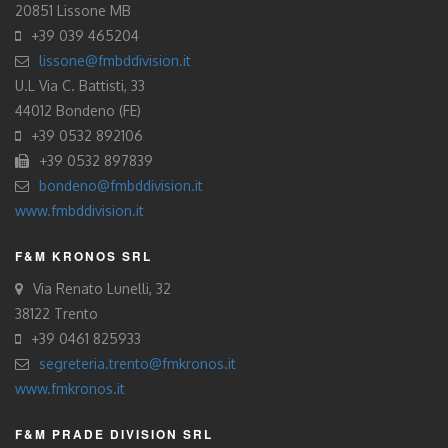
20851 Lissone MB
+39 039 465204
lissone@fmbddivision.it
U.L Via C. Battisti, 33
44012 Bondeno (FE)
+39 0532 892106
+39 0532 897839
bondeno@fmbddivision.it
www.fmbddivision.it
F&M KRONOS SRL
Via Renato Lunelli, 32
38122 Trento
+39 0461 825933
segreteria.trento@fmkronos.it
www.fmkronos.it
F&M PRADE DIVISION SRL