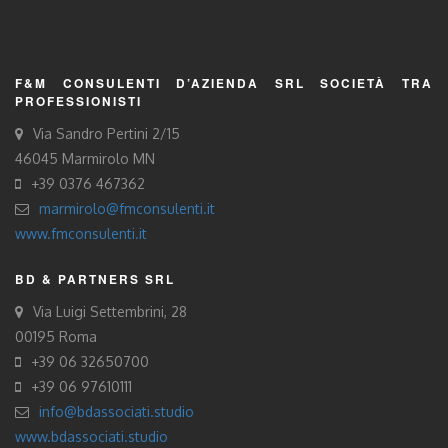
F&M CONSULENTI D’AZIENDA SRL SOCIETÀ TRA
PROFESSIONISTI
Via Sandro Pertini 2/15
46045 Marmirolo MN
+39 0376 467362
marmirolo@fmconsulenti.it
www.fmconsulenti.it
BD & PARTNERS SRL
Via Luigi Settembrini, 28
00195 Roma
+39 06 32650700
+39 06 97610111
info@bdassociati.studio
www.bdassociati.studio