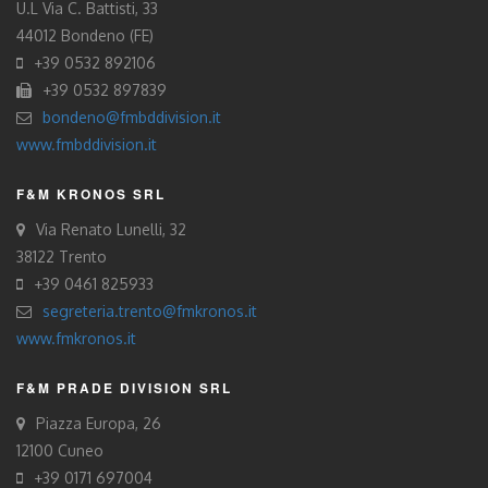
U.L Via C. Battisti, 33
44012 Bondeno (FE)
+39 0532 892106
+39 0532 897839
bondeno@fmbddivision.it
www.fmbddivision.it
F&M KRONOS SRL
Via Renato Lunelli, 32
38122 Trento
+39 0461 825933
segreteria.trento@fmkronos.it
www.fmkronos.it
F&M PRADE DIVISION SRL
Piazza Europa, 26
12100 Cuneo
+39 0171 697004