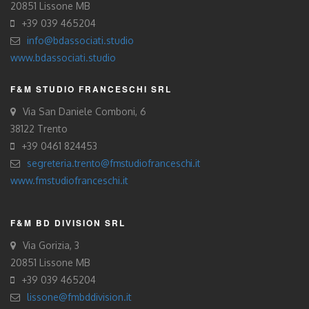
20851 Lissone MB
+39 039 465204
info@bdassociati.studio
www.bdassociati.studio
F&M STUDIO FRANCESCHI SRL
Via San Daniele Comboni, 6
38122 Trento
+39 0461 824453
segreteria.trento@fmstudiofranceschi.it
www.fmstudiofranceschi.it
F&M BD DIVISION SRL
Via Gorizia, 3
20851 Lissone MB
+39 039 465204
lissone@fmbddivision.it