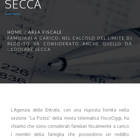
SECCA
HOME
AREA FISCALE
FAMILIARI A CARICO: NEL CALCOLO DEL LIMITE DI
REDDITO VA CONSIDERATO ANCHE QUELLO DA
CEDOLARE SECCA
L’Agenzia delle Entrate, con una risposta fornita nella
sezione “La Posta” della rivista telematica FiscoOggi, ha
chiarito che sono considerati familiari fiscalmente a carico
i membri della famiglia che possiedono un reddito