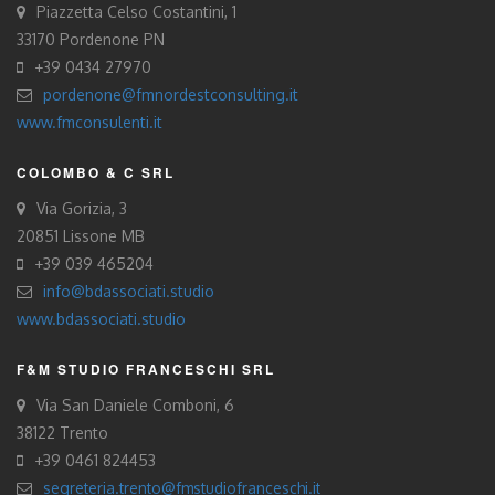
Piazzetta Celso Costantini, 1
33170 Pordenone PN
+39 0434 27970
pordenone@fmnordestconsulting.it
www.fmconsulenti.it
COLOMBO & C SRL
Via Gorizia, 3
20851 Lissone MB
+39 039 465204
info@bdassociati.studio
www.bdassociati.studio
F&M STUDIO FRANCESCHI SRL
Via San Daniele Comboni, 6
38122 Trento
+39 0461 824453
segreteria.trento@fmstudiofranceschi.it