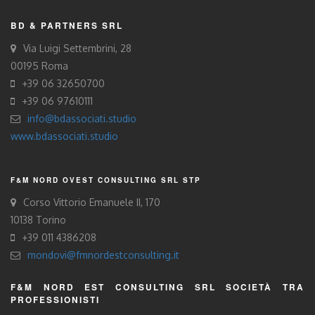
BD & PARTNERS SRL
Via Luigi Settembrini, 28
00195 Roma
+39 06 32650700
+39 06 97610111
info@bdassociati.studio
www.bdassociati.studio
F&M NORD OVEST CONSULTING SRL STP
Corso Vittorio Emanuele II, 170
10138 Torino
+39 011 4386208
mondovi@fmnordestconsulting.it
F&M NORD EST CONSULTING SRL SOCIETÀ TRA
PROFESSIONISTI