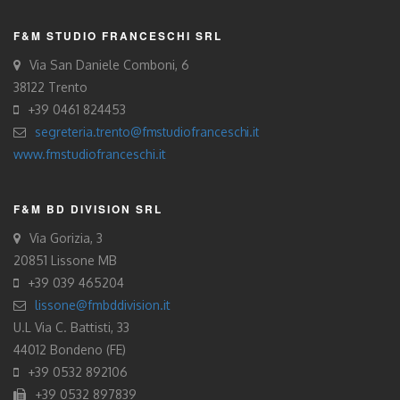
F&M STUDIO FRANCESCHI SRL
Via San Daniele Comboni, 6
38122 Trento
+39 0461 824453
segreteria.trento@fmstudiofranceschi.it
www.fmstudiofranceschi.it
F&M BD DIVISION SRL
Via Gorizia, 3
20851 Lissone MB
+39 039 465204
lissone@fmbddivision.it
U.L Via C. Battisti, 33
44012 Bondeno (FE)
+39 0532 892106
+39 0532 897839