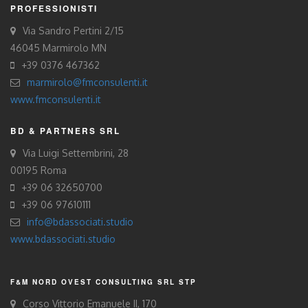
PROFESSIONISTI
Via Sandro Pertini 2/15
46045 Marmirolo MN
+39 0376 467362
marmirolo@fmconsulenti.it
www.fmconsulenti.it
BD & PARTNERS SRL
Via Luigi Settembrini, 28
00195 Roma
+39 06 32650700
+39 06 97610111
info@bdassociati.studio
www.bdassociati.studio
F&M NORD OVEST CONSULTING SRL STP
Corso Vittorio Emanuele II, 170