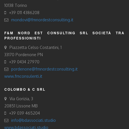
10138 Torino
+39 011 4386208
mondovi@fmnordestconsulting.it
F&M NORD EST CONSULTING SRL SOCIETÀ TRA
PROFESSIONISTI
Piazzetta Celso Costantini, 1
33170 Pordenone PN
+39 0434 27970
pordenone@fmnordestconsulting.it
www.fmconsulenti.it
COLOMBO & C SRL
Via Gorizia, 3
20851 Lissone MB
+39 039 465204
info@bdassociati.studio
www.bdassociati.studio