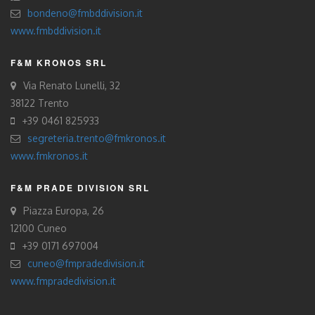
bondeno@fmbddivision.it
www.fmbddivision.it
F&M KRONOS SRL
Via Renato Lunelli, 32
38122 Trento
+39 0461 825933
segreteria.trento@fmkronos.it
www.fmkronos.it
F&M PRADE DIVISION SRL
Piazza Europa, 26
12100 Cuneo
+39 0171 697004
cuneo@fmpradedivision.it
www.fmpradedivision.it