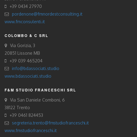
+39 0434 27970
pordenone@fmnordestconsulting.it
www.fmconsulenti.it
COLOMBO & C SRL
Via Gorizia, 3
20851 Lissone MB
+39 039 465204
info@bdassociati.studio
www.bdassociati.studio
F&M STUDIO FRANCESCHI SRL
Via San Daniele Comboni, 6
38122 Trento
+39 0461 824453
segreteria.trento@fmstudiofranceschi.it
www.fmstudiofranceschi.it