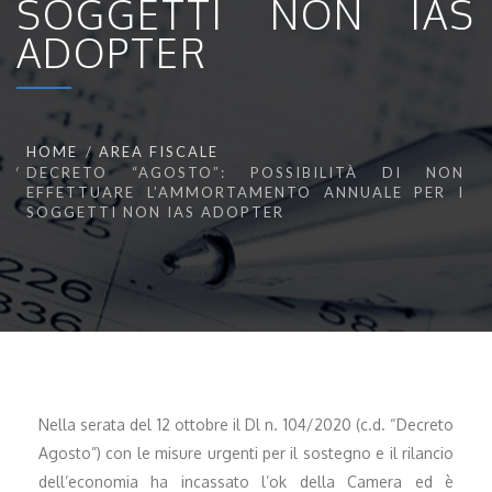
SOGGETTI NON IAS
ADOPTER
HOME
AREA FISCALE
DECRETO “AGOSTO”: POSSIBILITÀ DI NON
EFFETTUARE L’AMMORTAMENTO ANNUALE PER I
SOGGETTI NON IAS ADOPTER
Nella serata del 12 ottobre il Dl n. 104/2020 (c.d. “Decreto
Agosto”) con le misure urgenti per il sostegno e il rilancio
dell’economia ha incassato l’ok della Camera ed è