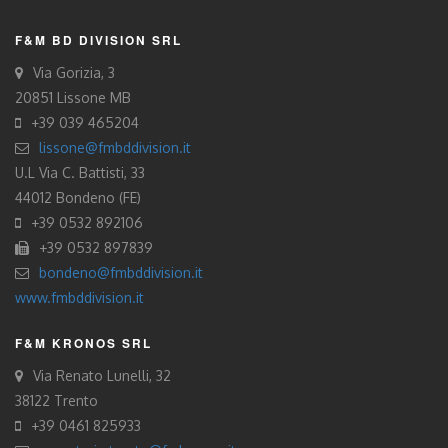
F&M BD DIVISION SRL
Via Gorizia, 3
20851 Lissone MB
+39 039 465204
lissone@fmbddivision.it
U.L Via C. Battisti, 33
44012 Bondeno (FE)
+39 0532 892106
+39 0532 897839
bondeno@fmbddivision.it
www.fmbddivision.it
F&M KRONOS SRL
Via Renato Lunelli, 32
38122 Trento
+39 0461 825933