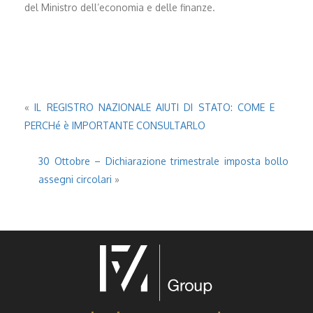
del Ministro dell’economia e delle finanze.
«
IL REGISTRO NAZIONALE AIUTI DI STATO: COME E
PERCHé è IMPORTANTE CONSULTARLO
30 Ottobre – Dichiarazione trimestrale imposta bollo
assegni circolari
»