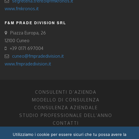
segreteria.trento@fmkronos.it
www.fmkronos.it
F&M PRADE DIVISION SRL
Piazza Europa, 26
12100 Cuneo
+39 0171 697004
cuneo@fmpradedivision.it
www.fmpradedivision.it
CONSULENTI D’AZIENDA
MODELLO DI CONSULENZA
CONSULENZA AZIENDALE
STUDIO PROFESSIONALE DELL’ANNO
CONTATTI
Utilizziamo i cookie per essere sicuri che tu possa avere la
FM CONSULENTI D’AZIENDA SOCIETÀ TRA PROFESSIONISTI