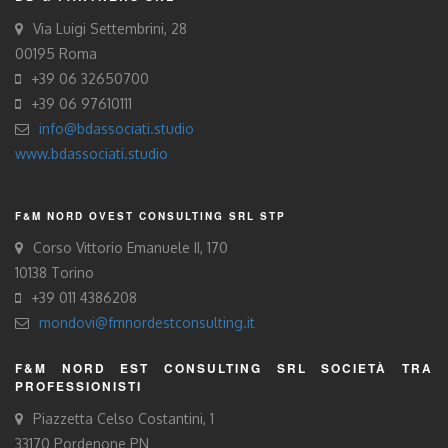
Via Luigi Settembrini, 28
00195 Roma
+39 06 32650700
+39 06 97610111
info@bdassociati.studio
www.bdassociati.studio
F&M NORD OVEST CONSULTING SRL STP
Corso Vittorio Emanuele II, 170
10138 Torino
+39 011 4386208
mondovi@fmnordestconsulting.it
F&M NORD EST CONSULTING SRL SOCIETÀ TRA
PROFESSIONISTI
Piazzetta Celso Costantini, 1
33170 Pordenone PN