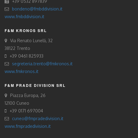
+39 0532 897839
bondeno@fmbddivision.it
www.fmbddivision.it
F&M KRONOS SRL
Via Renato Lunelli, 32
38122 Trento
+39 0461 825933
segreteria.trento@fmkronos.it
www.fmkronos.it
F&M PRADE DIVISION SRL
Piazza Europa, 26
12100 Cuneo
+39 0171 697004
cuneo@fmpradedivision.it
www.fmpradedivision.it