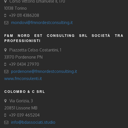
Corso Vittorio Emanuele II, 170
10138 Torino
+39 011 4386208
mondovi@fmnordestconsulting.it
F&M NORD EST CONSULTING SRL SOCIETÀ TRA
PROFESSIONISTI
Piazzetta Celso Costantini, 1
33170 Pordenone PN
+39 0434 27970
pordenone@fmnordestconsulting.it
www.fmconsulenti.it
COLOMBO & C SRL
Via Gorizia, 3
20851 Lissone MB
+39 039 465204
info@bdassociati.studio