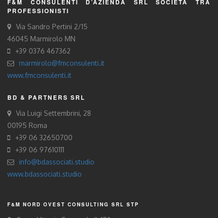
F&M CONSULENTI D’AZIENDA SRL SOCIETÀ TRA
PROFESSIONISTI
Via Sandro Pertini 2/15
46045 Marmirolo MN
+39 0376 467362
marmirolo@fmconsulenti.it
www.fmconsulenti.it
BD & PARTNERS SRL
Via Luigi Settembrini, 28
00195 Roma
+39 06 32650700
+39 06 97610111
info@bdassociati.studio
www.bdassociati.studio
F&M NORD OVEST CONSULTING SRL STP