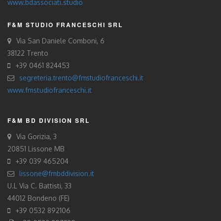
www.bdassociati.studio
F&M STUDIO FRANCESCHI SRL
Via San Daniele Comboni, 6
38122 Trento
+39 0461 824453
segreteria.trento@fmstudiofranceschi.it
www.fmstudiofranceschi.it
F&M BD DIVISION SRL
Via Gorizia, 3
20851 Lissone MB
+39 039 465204
lissone@fmbddivision.it
U.L Via C. Battisti, 33
44012 Bondeno (FE)
+39 0532 892106