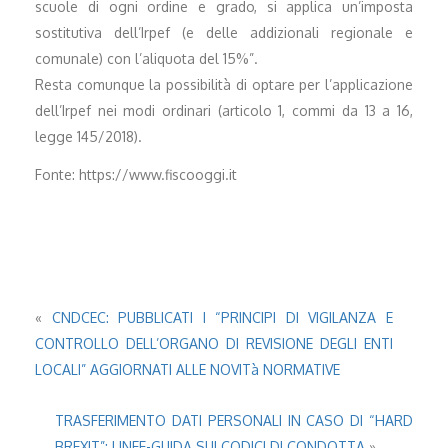
scuole di ogni ordine e grado, si applica un’imposta
sostitutiva dell’Irpef (e delle addizionali regionale e
comunale) con l’aliquota del 15%”.
Resta comunque la possibilità di optare per l’applicazione
dell’Irpef nei modi ordinari (articolo 1, commi da 13 a 16,
legge 145/2018).
Fonte: https://www.fiscooggi.it
«
CNDCEC: PUBBLICATI I “PRINCIPI DI VIGILANZA E
CONTROLLO DELL’ORGANO DI REVISIONE DEGLI ENTI
LOCALI” AGGIORNATI ALLE NOVITà NORMATIVE
TRASFERIMENTO DATI PERSONALI IN CASO DI “HARD
BREXIT”: LINEE-GUIDA SUI CODICI DI CONDOTTA
»