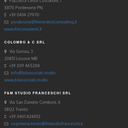
Piazzetta Celso Costantini, 1
33170 Pordenone PN
+39 0434 27970
pordenone@fmnordestconsulting.it
www.fmconsulenti.it
COLOMBO & C SRL
Via Gorizia, 3
20851 Lissone MB
+39 039 465204
info@bdassociati.studio
www.bdassociati.studio
F&M STUDIO FRANCESCHI SRL
Via San Daniele Comboni, 6
38122 Trento
+39 0461 824453
segreteria.trento@fmstudiofranceschi.it