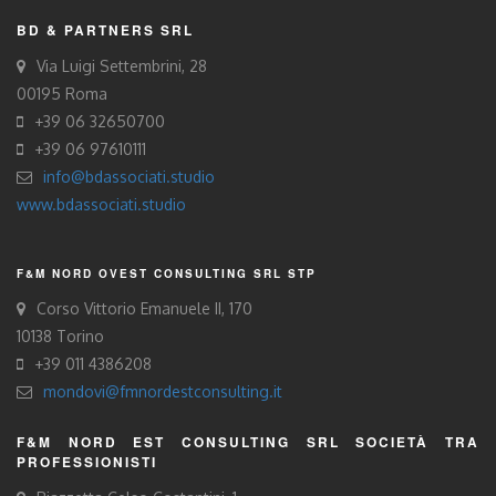
BD & PARTNERS SRL
Via Luigi Settembrini, 28
00195 Roma
+39 06 32650700
+39 06 97610111
info@bdassociati.studio
www.bdassociati.studio
F&M NORD OVEST CONSULTING SRL STP
Corso Vittorio Emanuele II, 170
10138 Torino
+39 011 4386208
mondovi@fmnordestconsulting.it
F&M NORD EST CONSULTING SRL SOCIETÀ TRA
PROFESSIONISTI