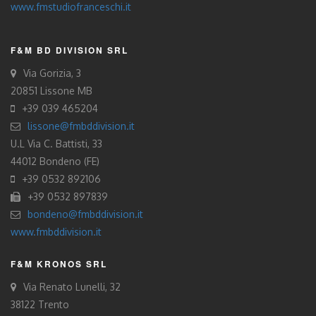
www.fmstudiofranceschi.it
F&M BD DIVISION SRL
Via Gorizia, 3
20851 Lissone MB
+39 039 465204
lissone@fmbddivision.it
U.L Via C. Battisti, 33
44012 Bondeno (FE)
+39 0532 892106
+39 0532 897839
bondeno@fmbddivision.it
www.fmbddivision.it
F&M KRONOS SRL
Via Renato Lunelli, 32
38122 Trento