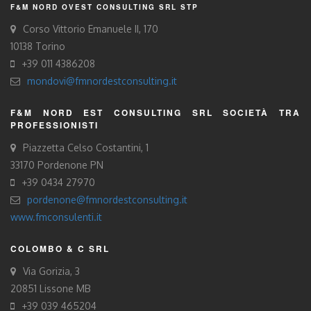
F&M NORD OVEST CONSULTING SRL STP
Corso Vittorio Emanuele II, 170
10138 Torino
+39 011 4386208
mondovi@fmnordestconsulting.it
F&M NORD EST CONSULTING SRL SOCIETÀ TRA
PROFESSIONISTI
Piazzetta Celso Costantini, 1
33170 Pordenone PN
+39 0434 27970
pordenone@fmnordestconsulting.it
www.fmconsulenti.it
COLOMBO & C SRL
Via Gorizia, 3
20851 Lissone MB
+39 039 465204