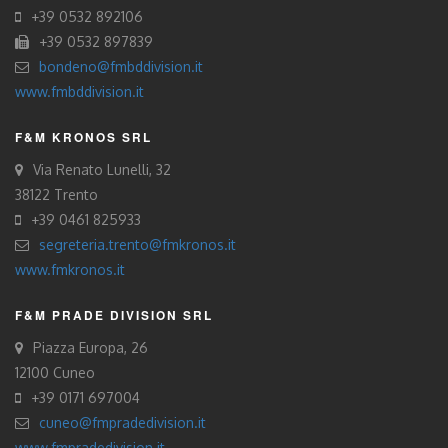
+39 0532 892106
+39 0532 897839
bondeno@fmbddivision.it
www.fmbddivision.it
F&M KRONOS SRL
Via Renato Lunelli, 32
38122 Trento
+39 0461 825933
segreteria.trento@fmkronos.it
www.fmkronos.it
F&M PRADE DIVISION SRL
Piazza Europa, 26
12100 Cuneo
+39 0171 697004
cuneo@fmpradedivision.it
www.fmpradedivision.it