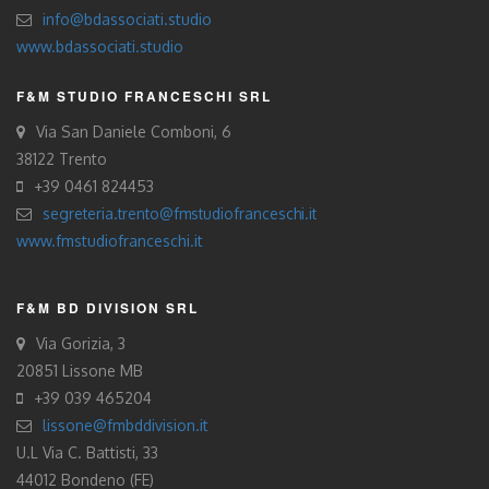
info@bdassociati.studio
www.bdassociati.studio
F&M STUDIO FRANCESCHI SRL
Via San Daniele Comboni, 6
38122 Trento
+39 0461 824453
segreteria.trento@fmstudiofranceschi.it
www.fmstudiofranceschi.it
F&M BD DIVISION SRL
Via Gorizia, 3
20851 Lissone MB
+39 039 465204
lissone@fmbddivision.it
U.L Via C. Battisti, 33
44012 Bondeno (FE)