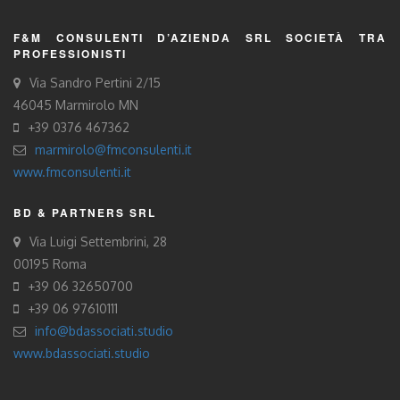
F&M CONSULENTI D’AZIENDA SRL SOCIETÀ TRA
PROFESSIONISTI
Via Sandro Pertini 2/15
46045 Marmirolo MN
+39 0376 467362
marmirolo@fmconsulenti.it
www.fmconsulenti.it
BD & PARTNERS SRL
Via Luigi Settembrini, 28
00195 Roma
+39 06 32650700
+39 06 97610111
info@bdassociati.studio
www.bdassociati.studio