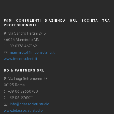
F&M CONSULENTI D’AZIENDA SRL SOCIETÀ TRA
PROFESSIONISTI
Via Sandro Pertini 2/15
46045 Marmirolo MN
+39 0376 467362
marmirolo@fmconsulenti.it
www.fmconsulenti.it
BD & PARTNERS SRL
Via Luigi Settembrini, 28
00195 Roma
+39 06 32650700
+39 06 97610111
info@bdassociati.studio
www.bdassociati.studio