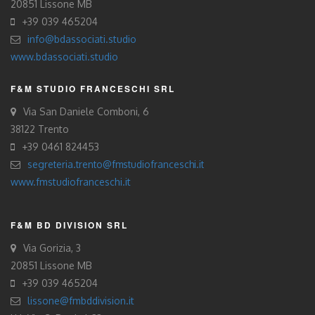
20851 Lissone MB
+39 039 465204
info@bdassociati.studio
www.bdassociati.studio
F&M STUDIO FRANCESCHI SRL
Via San Daniele Comboni, 6
38122 Trento
+39 0461 824453
segreteria.trento@fmstudiofranceschi.it
www.fmstudiofranceschi.it
F&M BD DIVISION SRL
Via Gorizia, 3
20851 Lissone MB
+39 039 465204
lissone@fmbddivision.it