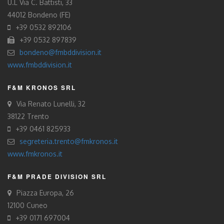
U.L Via C. Battisti, 33
44012 Bondeno (FE)
+39 0532 892106
+39 0532 897839
bondeno@fmbddivision.it
www.fmbddivision.it
F&M KRONOS SRL
Via Renato Lunelli, 32
38122 Trento
+39 0461 825933
segreteria.trento@fmkronos.it
www.fmkronos.it
F&M PRADE DIVISION SRL
Piazza Europa, 26
12100 Cuneo
+39 0171 697004