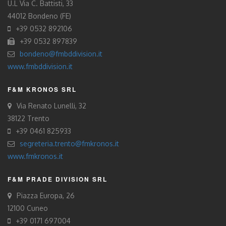
U.L Via C. Battisti, 33
44012 Bondeno (FE)
+39 0532 892106
+39 0532 897839
bondeno@fmbddivision.it
www.fmbddivision.it
F&M KRONOS SRL
Via Renato Lunelli, 32
38122 Trento
+39 0461 825933
segreteria.trento@fmkronos.it
www.fmkronos.it
F&M PRADE DIVISION SRL
Piazza Europa, 26
12100 Cuneo
+39 0171 697004