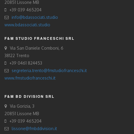
20851 Lissone MB
+39 039 465204
info@bdassociati.studio
www.bdassociati.studio
F&M STUDIO FRANCESCHI SRL
Via San Daniele Comboni, 6
38122 Trento
+39 0461 824453
segreteria.trento@fmstudiofranceschi.it
www.fmstudiofranceschi.it
F&M BD DIVISION SRL
Via Gorizia, 3
20851 Lissone MB
+39 039 465204
lissone@fmbddivision.it