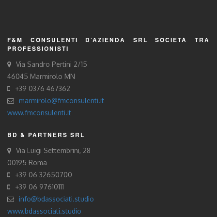
F&M CONSULENTI D’AZIENDA SRL SOCIETÀ TRA
PROFESSIONISTI
Via Sandro Pertini 2/15
46045 Marmirolo MN
+39 0376 467362
marmirolo@fmconsulenti.it
www.fmconsulenti.it
BD & PARTNERS SRL
Via Luigi Settembrini, 28
00195 Roma
+39 06 32650700
+39 06 97610111
info@bdassociati.studio
www.bdassociati.studio