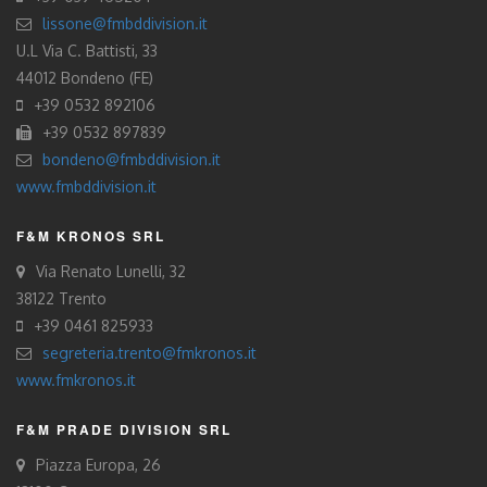
lissone@fmbddivision.it
U.L Via C. Battisti, 33
44012 Bondeno (FE)
+39 0532 892106
+39 0532 897839
bondeno@fmbddivision.it
www.fmbddivision.it
F&M KRONOS SRL
Via Renato Lunelli, 32
38122 Trento
+39 0461 825933
segreteria.trento@fmkronos.it
www.fmkronos.it
F&M PRADE DIVISION SRL
Piazza Europa, 26