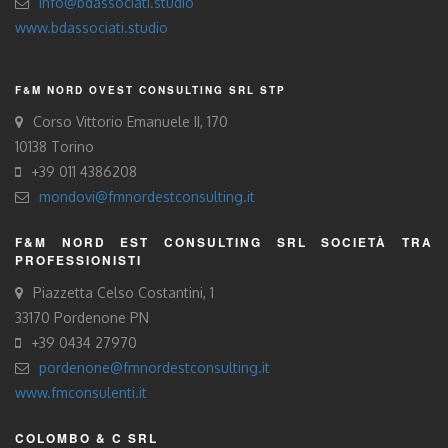
info@bdassociati.studio
www.bdassociati.studio
F&M NORD OVEST CONSULTING SRL STP
Corso Vittorio Emanuele II, 170
10138 Torino
+39 011 4386208
mondovi@fmnordestconsulting.it
F&M NORD EST CONSULTING SRL SOCIETÀ TRA
PROFESSIONISTI
Piazzetta Celso Costantini, 1
33170 Pordenone PN
+39 0434 27970
pordenone@fmnordestconsulting.it
www.fmconsulenti.it
COLOMBO & C SRL