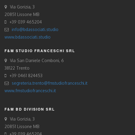
Via Gorizia, 3
20851 Lissone MB
+39 039 465204
info@bdassociati.studio
www.bdassociati.studio
F&M STUDIO FRANCESCHI SRL
Via San Daniele Comboni, 6
38122 Trento
+39 0461 824453
segreteria.trento@fmstudiofranceschi.it
www.fmstudiofranceschi.it
F&M BD DIVISION SRL
Via Gorizia, 3
20851 Lissone MB
+39 039 465204