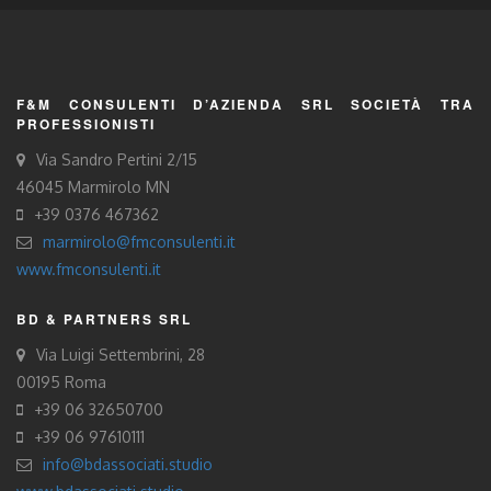
F&M CONSULENTI D’AZIENDA SRL SOCIETÀ TRA
PROFESSIONISTI
Via Sandro Pertini 2/15
46045 Marmirolo MN
+39 0376 467362
marmirolo@fmconsulenti.it
www.fmconsulenti.it
BD & PARTNERS SRL
Via Luigi Settembrini, 28
00195 Roma
+39 06 32650700
+39 06 97610111
info@bdassociati.studio