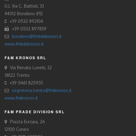
U.L Via C. Battisti, 33
44012 Bondeno (FE)
+39 0532 892106
+39 0532 897839
bondeno@fmbddivision.it
www.fmbddivision.it
F&M KRONOS SRL
Via Renato Lunelli, 32
38122 Trento
+39 0461 825933
segreteria.trento@fmkronos.it
www.fmkronos.it
F&M PRADE DIVISION SRL
Piazza Europa, 26
12100 Cuneo