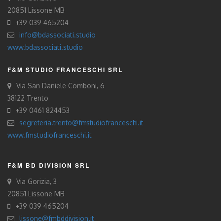
20851 Lissone MB
+39 039 465204
info@bdassociati.studio
www.bdassociati.studio
F&M STUDIO FRANCESCHI SRL
Via San Daniele Comboni, 6
38122 Trento
+39 0461 824453
segreteria.trento@fmstudiofranceschi.it
www.fmstudiofranceschi.it
F&M BD DIVISION SRL
Via Gorizia, 3
20851 Lissone MB
+39 039 465204
lissone@fmbddivision.it