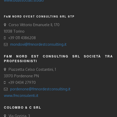
www.bdassociati.studio
F&M NORD OVEST CONSULTING SRL STP
Corso Vittorio Emanuele II, 170
10138 Torino
+39 011 4386208
mondovi@fmnordestconsulting.it
F&M NORD EST CONSULTING SRL SOCIETÀ TRA
PROFESSIONISTI
Piazzetta Celso Costantini, 1
33170 Pordenone PN
+39 0434 27970
pordenone@fmnordestconsulting.it
www.fmconsulenti.it
COLOMBO & C SRL
Via Gorizia, 3