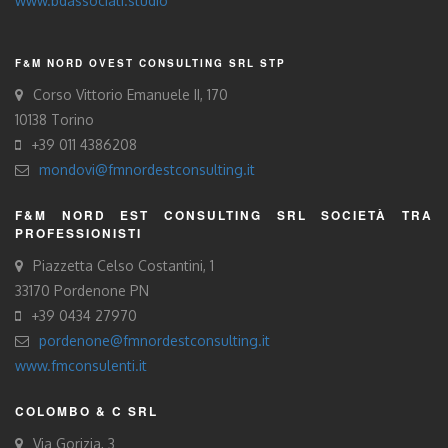
www.bdassociati.studio
F&M NORD OVEST CONSULTING SRL STP
Corso Vittorio Emanuele II, 170
10138 Torino
+39 011 4386208
mondovi@fmnordestconsulting.it
F&M NORD EST CONSULTING SRL SOCIETÀ TRA
PROFESSIONISTI
Piazzetta Celso Costantini, 1
33170 Pordenone PN
+39 0434 27970
pordenone@fmnordestconsulting.it
www.fmconsulenti.it
COLOMBO & C SRL
Via Gorizia, 3