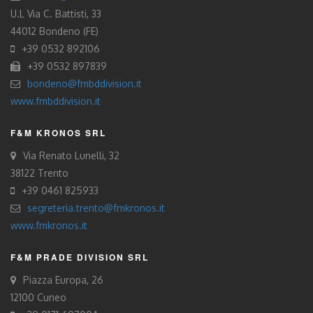
U.L Via C. Battisti, 33
44012 Bondeno (FE)
+39 0532 892106
+39 0532 897839
bondeno@fmbddivision.it
www.fmbddivision.it
F&M KRONOS SRL
Via Renato Lunelli, 32
38122 Trento
+39 0461 825933
segreteria.trento@fmkronos.it
www.fmkronos.it
F&M PRADE DIVISION SRL
Piazza Europa, 26
12100 Cuneo