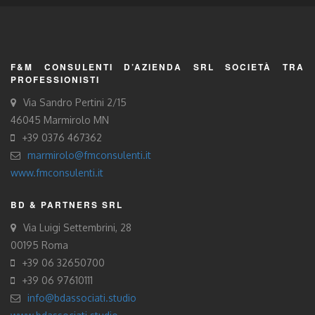
F&M CONSULENTI D’AZIENDA SRL SOCIETÀ TRA
PROFESSIONISTI
Via Sandro Pertini 2/15
46045 Marmirolo MN
+39 0376 467362
marmirolo@fmconsulenti.it
www.fmconsulenti.it
BD & PARTNERS SRL
Via Luigi Settembrini, 28
00195 Roma
+39 06 32650700
+39 06 97610111
info@bdassociati.studio