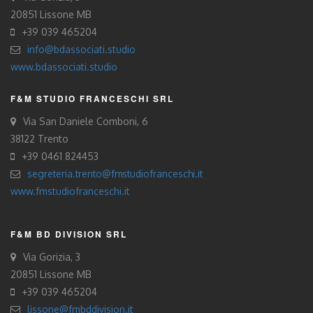
20851 Lissone MB
+39 039 465204
info@bdassociati.studio
www.bdassociati.studio
F&M STUDIO FRANCESCHI SRL
Via San Daniele Comboni, 6
38122 Trento
+39 0461 824453
segreteria.trento@fmstudiofranceschi.it
www.fmstudiofranceschi.it
F&M BD DIVISION SRL
Via Gorizia, 3
20851 Lissone MB
+39 039 465204
lissone@fmbddivision.it