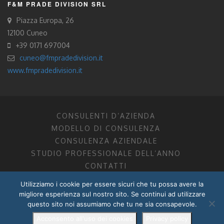
F&M PRADE DIVISION SRL
Piazza Europa, 26
12100 Cuneo
+39 0171 697004
cuneo@fmpradedivision.it
www.fmpradedivision.it
CONSULENTI D’AZIENDA
MODELLO DI CONSULENZA
CONSULENZA AZIENDALE
STUDIO PROFESSIONALE DELL’ANNO
CONTATTI
Utilizziamo i cookie per essere sicuri che tu possa avere la
FM CONSULENTI D’AZIENDA SOCIETÀ TRA PROFESSIONISTI
migliore esperienza sul nostro sito. Se continui ad utilizzare
DOTTORI COMMERCIALISTI MANTOVA, PORDENONE, TRENTO
questo sito noi assumiamo che tu ne sia consapevole.
P.I. 01599280201
POWERED BY –
DZ DESIGN
–
RADIXLAB
Acconsento all'uso dei cookies
Privacy policy