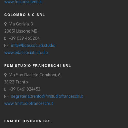
www.fmconsulenti.it
COLOMBO & C SRL
Via Gorizia, 3
20851 Lissone MB
+39 039 465204
info@bdassociati.studio
www.bdassociati.studio
F&M STUDIO FRANCESCHI SRL
Via San Daniele Comboni, 6
38122 Trento
+39 0461 824453
segreteria.trento@fmstudiofranceschi.it
www.fmstudiofranceschi.it
F&M BD DIVISION SRL