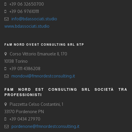
+39 06 32650700
+39 06 97610111
info@bdassociati.studio
www.bdassociati.studio
F&M NORD OVEST CONSULTING SRL STP
Corso Vittorio Emanuele II, 170
10138 Torino
+39 011 4386208
mondovi@fmnordestconsulting.it
F&M NORD EST CONSULTING SRL SOCIETÀ TRA
PROFESSIONISTI
Piazzetta Celso Costantini, 1
33170 Pordenone PN
+39 0434 27970
pordenone@fmnordestconsulting.it