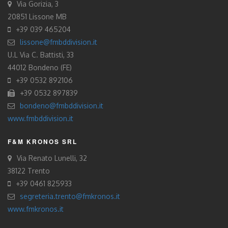
Via Gorizia, 3
20851 Lissone MB
+39 039 465204
lissone@fmbddivision.it
U.L Via C. Battisti, 33
44012 Bondeno (FE)
+39 0532 892106
+39 0532 897839
bondeno@fmbddivision.it
www.fmbddivision.it
F&M KRONOS SRL
Via Renato Lunelli, 32
38122 Trento
+39 0461 825933
segreteria.trento@fmkronos.it
www.fmkronos.it