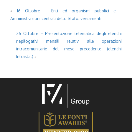
«
16 Ottobre – Enti ed organismi pubblici e
Amministrazioni centrali dello Stato: versamenti
26 Ottobre – Presentazione telematica degli elenchi
riepilogativi mensili relativi alle operazioni
intracomunitarie del mese precedente (elenchi
Intrastat)
»