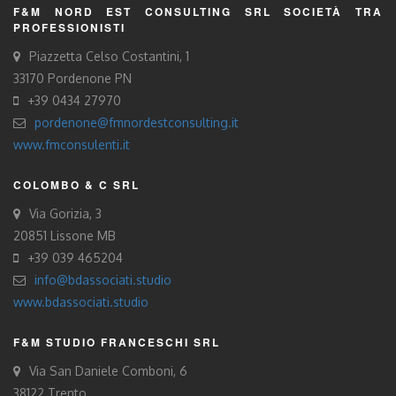
F&M NORD EST CONSULTING SRL SOCIETÀ TRA
PROFESSIONISTI
Piazzetta Celso Costantini, 1
33170 Pordenone PN
+39 0434 27970
pordenone@fmnordestconsulting.it
www.fmconsulenti.it
COLOMBO & C SRL
Via Gorizia, 3
20851 Lissone MB
+39 039 465204
info@bdassociati.studio
www.bdassociati.studio
F&M STUDIO FRANCESCHI SRL
Via San Daniele Comboni, 6
38122 Trento