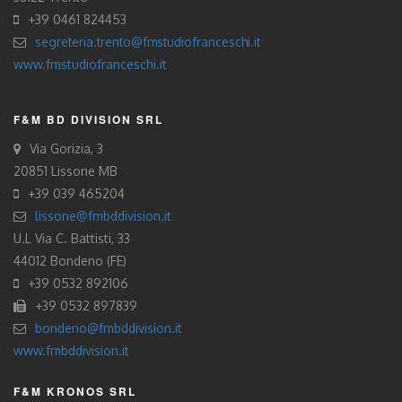
+39 0461 824453
segreteria.trento@fmstudiofranceschi.it
www.fmstudiofranceschi.it
F&M BD DIVISION SRL
Via Gorizia, 3
20851 Lissone MB
+39 039 465204
lissone@fmbddivision.it
U.L Via C. Battisti, 33
44012 Bondeno (FE)
+39 0532 892106
+39 0532 897839
bondeno@fmbddivision.it
www.fmbddivision.it
F&M KRONOS SRL