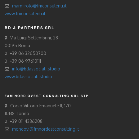
marmirolo@fmconsulenti.it
www.fmconsulenti.it
BD & PARTNERS SRL
Via Luigi Settembrini, 28
00195 Roma
+39 06 32650700
+39 06 97610111
info@bdassociati.studio
www.bdassociati.studio
F&M NORD OVEST CONSULTING SRL STP
Corso Vittorio Emanuele II, 170
10138 Torino
+39 011 4386208
mondovi@fmnordestconsulting.it