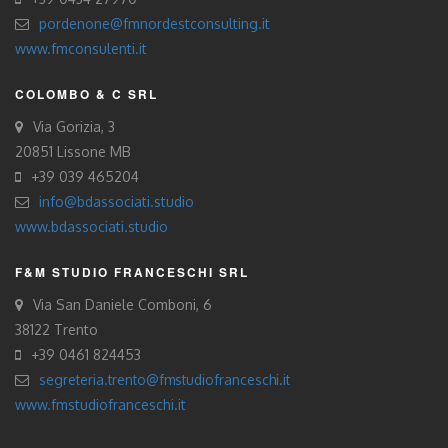
pordenone@fmnordestconsulting.it
www.fmconsulenti.it
COLOMBO & C SRL
Via Gorizia, 3
20851 Lissone MB
+39 039 465204
info@bdassociati.studio
www.bdassociati.studio
F&M STUDIO FRANCESCHI SRL
Via San Daniele Comboni, 6
38122 Trento
+39 0461 824453
segreteria.trento@fmstudiofranceschi.it
www.fmstudiofranceschi.it