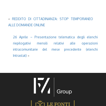
«
REDDITO DI CITTADINANZA: STOP TEMPORANEO
ALLE DOMANDE ONLINE
26 Aprile – Presentazione telematica degli elenchi
riepilogativi mensili relativi alle operazioni
intracomunitarie del mese precedente (elenchi
Intrastat)
»