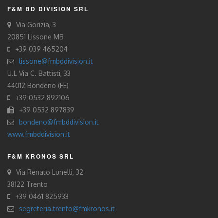
F&M BD DIVISION SRL
Via Gorizia, 3
20851 Lissone MB
+39 039 465204
lissone@fmbddivision.it
U.L Via C. Battisti, 33
44012 Bondeno (FE)
+39 0532 892106
+39 0532 897839
bondeno@fmbddivision.it
www.fmbddivision.it
F&M KRONOS SRL
Via Renato Lunelli, 32
38122 Trento
+39 0461 825933
segreteria.trento@fmkronos.it