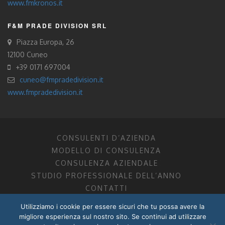
www.fmkronos.it
F&M PRADE DIVISION SRL
Piazza Europa, 26
12100 Cuneo
+39 0171 697004
cuneo@fmpradedivision.it
www.fmpradedivision.it
CONSULENTI D’AZIENDA
MODELLO DI CONSULENZA
CONSULENZA AZIENDALE
STUDIO PROFESSIONALE DELL’ANNO
CONTATTI
Utilizziamo i cookie per essere sicuri che tu possa avere la
FM CONSULENTI D’AZIENDA SOCIETÀ TRA PROFESSIONISTI
migliore esperienza sul nostro sito. Se continui ad utilizzare
DOTTORI COMMERCIALISTI MANTOVA, PORDENONE, TRENTO