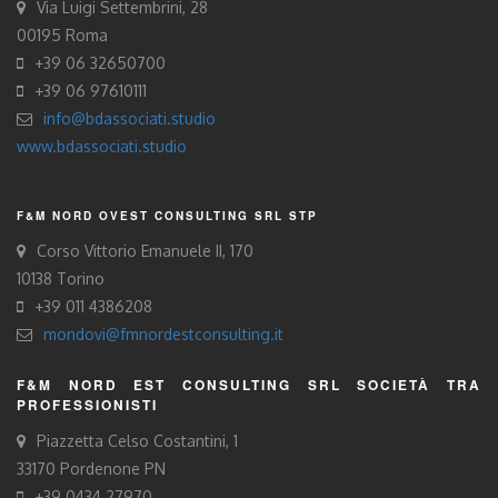
Via Luigi Settembrini, 28
00195 Roma
+39 06 32650700
+39 06 97610111
info@bdassociati.studio
www.bdassociati.studio
F&M NORD OVEST CONSULTING SRL STP
Corso Vittorio Emanuele II, 170
10138 Torino
+39 011 4386208
mondovi@fmnordestconsulting.it
F&M NORD EST CONSULTING SRL SOCIETÀ TRA
PROFESSIONISTI
Piazzetta Celso Costantini, 1
33170 Pordenone PN
+39 0434 27970