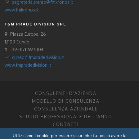
segreteria.trento@fmkronos.it
www.fmkronos.it
F&M PRADE DIVISION SRL
Piazza Europa, 26
12100 Cuneo
+39 0171 697004
cuneo@fmpradedivision.it
www.fmpradedivision.it
CONSULENTI D’AZIENDA
MODELLO DI CONSULENZA
CONSULENZA AZIENDALE
STUDIO PROFESSIONALE DELL’ANNO
CONTATTI
Utilizziamo i cookie per essere sicuri che tu possa avere la
FM CONSULENTI D’AZIENDA SOCIETÀ TRA PROFESSIONISTI