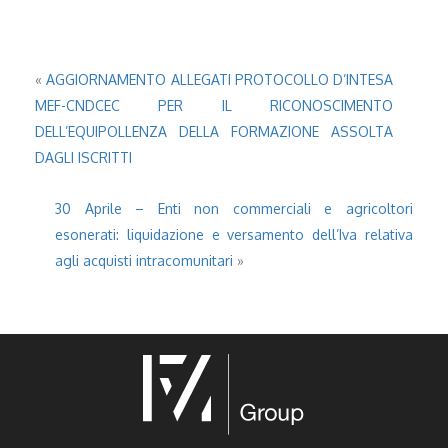
«
AGGIORNAMENTO ALLEGATI PROTOCOLLO D’INTESA
MEF-CNDCEC PER IL RICONOSCIMENTO
DELL’EQUIPOLLENZA DELLA FORMAZIONE ASSOLTA
DAGLI ISCRITTI
30 Aprile – Enti non commerciali e agricoltori
esonerati: liquidazione e versamento dell’Iva relativa
agli acquisti intracomunitari
»