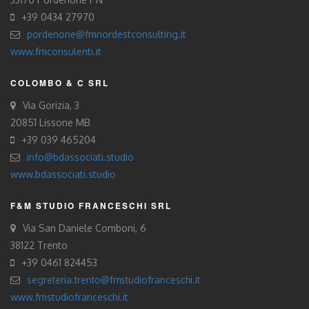
+39 0434 27970
pordenone@fmnordestconsulting.it
www.fmconsulenti.it
COLOMBO & C SRL
Via Gorizia, 3
20851 Lissone MB
+39 039 465204
info@bdassociati.studio
www.bdassociati.studio
F&M STUDIO FRANCESCHI SRL
Via San Daniele Comboni, 6
38122 Trento
+39 0461 824453
segreteria.trento@fmstudiofranceschi.it
www.fmstudiofranceschi.it