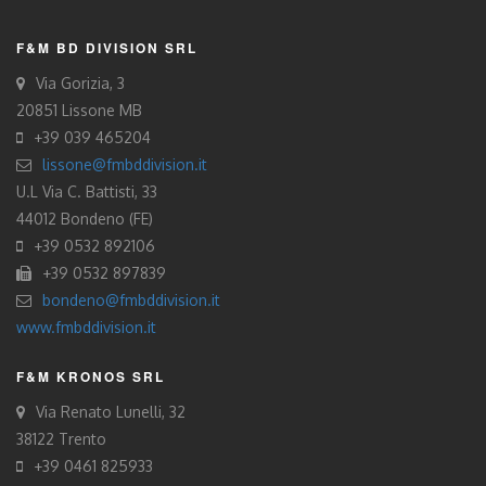
F&M BD DIVISION SRL
Via Gorizia, 3
20851 Lissone MB
+39 039 465204
lissone@fmbddivision.it
U.L Via C. Battisti, 33
44012 Bondeno (FE)
+39 0532 892106
+39 0532 897839
bondeno@fmbddivision.it
www.fmbddivision.it
F&M KRONOS SRL
Via Renato Lunelli, 32
38122 Trento
+39 0461 825933