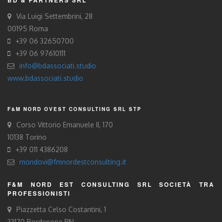
BD & PARTNERS SRL
Via Luigi Settembrini, 28
00195 Roma
+39 06 32650700
+39 06 97610111
info@bdassociati.studio
www.bdassociati.studio
F&M NORD OVEST CONSULTING SRL STP
Corso Vittorio Emanuele II, 170
10138 Torino
+39 011 4386208
mondovi@fmnordestconsulting.it
F&M NORD EST CONSULTING SRL SOCIETÀ TRA
PROFESSIONISTI
Piazzetta Celso Costantini, 1
33170 Pordenone PN